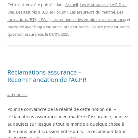
Cette entrée a été publiée dans
Accueil
,
Les Assurances (I.A.R.D. et
Vie)
,
Les assurés (F.AQ. et Forum)
,
Les assureurs du marché
,
Les
formations (BTS, LPA...)
,
Les métiers et les emplois de l'assurance
, et
marquée avec
blog assurance
,
bts assurance
,
licence pro assurance
,
question assurance
, le
01/01/2025
.
Réclamations assurance –
Recommandation de l’ACPR
4 réponses
Pour se convaincre de la réalité de cette notion de »
réclamations assurance » en matière d’assurance, pensez
aux sujets sur lesquels tout le monde a quelque chose à
dire dans une discussion entre amis. La recommandation