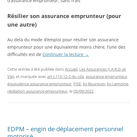
d’assurance emprunteur, sans frais
Résilier son assurance emprunteur (pour
une autre)
Au delà du mode d’emploi pour résilier son assurance
emprunteur pour une équivalente moins chère, l’une des
difficultés est de
Continuer la lecture
→
Cette entrée a été publiée dans
Accueil
,
Les Assurances (I.A.R.D. et
Vie)
, et marquée avec
art L113-12-2 du cda
,
assurance emprunteur
,
équivalence assurance emprunteur
,
FISE
,
loi Bourquin
,
loi Lemoine
,
résiliation assurance emprunteur
, le
05/09/2022
.
EDPM – engin de déplacement personnel
motorisé