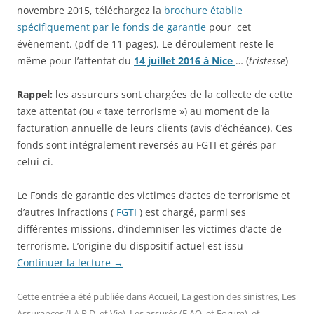
novembre 2015, téléchargez la
brochure établie
spécifiquement par le fonds de garantie
pour cet
évènement. (pdf de 11 pages). Le déroulement reste le
même pour l’attentat du
14 juillet 2016 à Nice
… (
tristesse
)
Rappel:
les assureurs sont chargées de la collecte de cette
taxe attentat (ou « taxe terrorisme ») au moment de la
facturation annuelle de leurs clients (avis d’échéance). Ces
fonds sont intégralement reversés au FGTI et gérés par
celui-ci.
Le Fonds de garantie des victimes d’actes de terrorisme et
d’autres infractions (
FGTI
) est chargé, parmi ses
différentes missions, d’indemniser les victimes d’acte de
terrorisme. L’origine du dispositif actuel est issu
Continuer la lecture
→
Cette entrée a été publiée dans
Accueil
,
La gestion des sinistres
,
Les
Assurances (I.A.R.D. et Vie)
,
Les assurés (F.AQ. et Forum)
, et