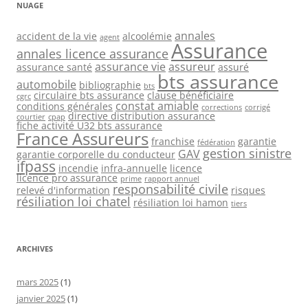
NUAGE
annales
accident de la vie
alcoolémie
agent
Assurance
annales licence assurance
assurance vie
assureur
assurance santé
assuré
bts assurance
automobile
bibliographie
bts
circulaire bts assurance
clause bénéficiaire
cgrc
constat amiable
conditions générales
corrections
corrigé
directive distribution assurance
courtier
cpap
fiche activité U32 bts assurance
France Assureurs
franchise
garantie
fédération
gestion sinistre
GAV
garantie corporelle du conducteur
ifpass
incendie
infra-annuelle
licence
licence pro assurance
prime
rapport annuel
responsabilité civile
relevé d'information
risques
résiliation loi chatel
résiliation loi hamon
tiers
ARCHIVES
mars 2025
(1)
janvier 2025
(1)