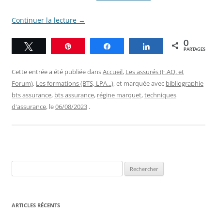
Continuer la lecture
→
0
Tweetez
Épingle
Partagez
Partagez
PARTAGES
Cette entrée a été publiée dans
Accueil
,
Les assurés (F.AQ. et
Forum)
,
Les formations (BTS, LPA...)
, et marquée avec
bibliographie
bts assurance
,
bts assurance
,
régine marquet
,
techniques
d'assurance
, le
06/08/2023
.
Rechercher :
ARTICLES RÉCENTS