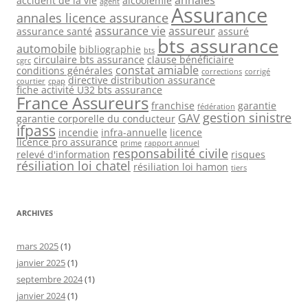
accident de la vie
alcoolémie
agent
Assurance
annales licence assurance
assurance vie
assureur
assurance santé
assuré
bts assurance
automobile
bibliographie
bts
circulaire bts assurance
clause bénéficiaire
cgrc
constat amiable
conditions générales
corrections
corrigé
directive distribution assurance
courtier
cpap
fiche activité U32 bts assurance
France Assureurs
franchise
garantie
fédération
gestion sinistre
GAV
garantie corporelle du conducteur
ifpass
incendie
infra-annuelle
licence
licence pro assurance
prime
rapport annuel
responsabilité civile
relevé d'information
risques
résiliation loi chatel
résiliation loi hamon
tiers
ARCHIVES
mars 2025
(1)
janvier 2025
(1)
septembre 2024
(1)
janvier 2024
(1)