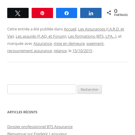
0
Tweetez
Épingle
Partagez
Partagez
PARTAGES
Cette entrée a été publiée dans
Accueil
,
Les Assurances (I.A.R.D. et
Vie)
,
Les assurés (F.AQ. et Forum)
,
Les formations (BTS, LPA...)
, et
marquée avec
Assurance
,
mise en demeure
,
paiement
,
recouvrement assurance
,
relance
, le
15/10/2015
.
Rechercher :
ARTICLES RÉCENTS
Dossier professionnel BTS Assurance
Bienvenue sur Frederic Lassureur