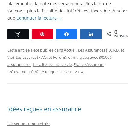
placement et la date des versements. Plus la durée
s’allonge, plus la fiscalité des intérêts est favorable. A noter
que
Continuer la lecture
→
0
Tweetez
Épingle
Partagez
Partagez
PARTAGES
Cette entrée a été publiée dans
Accueil
,
Les Assurances (I.A.R.D. et
Vie)
,
Les assurés (F.AQ. et Forum)
, et marquée avec
30500€
,
assurance vie
,
fiscalité assurance vie
,
France Assureurs
,
prélèvement forfaire unique
, le
22/12/2014
.
Idées reçues en assurance
Laisser un commentaire