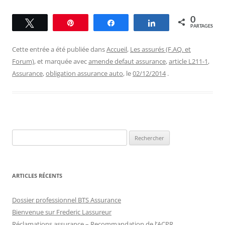
0
Tweetez
Épingle
Partagez
Partagez
PARTAGES
Cette entrée a été publiée dans
Accueil
,
Les assurés (F.AQ. et
Forum)
, et marquée avec
amende defaut assurance
,
article L211-1
,
Assurance
,
obligation assurance auto
, le
02/12/2014
.
Rechercher :
ARTICLES RÉCENTS
Dossier professionnel BTS Assurance
Bienvenue sur Frederic Lassureur
Réclamations assurance – Recommandation de l’ACPR