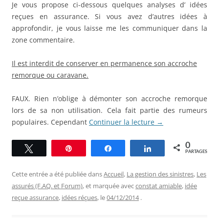
Je vous propose ci-dessous quelques analyses d’ idées
reçues en assurance. Si vous avez d’autres idées à
approfondir, je vous laisse me les communiquer dans la
zone commentaire.
Il est interdit de conserver en permanence son accroche
remorque ou caravane.
FAUX. Rien n’oblige à démonter son accroche remorque
lors de sa non utilisation. Cela fait partie des rumeurs
populaires. Cependant
Continuer la lecture
→
0
Tweetez
Épingle
Partagez
Partagez
PARTAGES
Cette entrée a été publiée dans
Accueil
,
La gestion des sinistres
,
Les
assurés (F.AQ. et Forum)
, et marquée avec
constat amiable
,
idée
reçue assurance
,
idées réçues
, le
04/12/2014
.