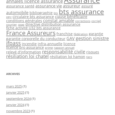
annales licence assurance
assurance vie
assureur
assurance santé
assuré
bts assurance
automobile
bibliographie
bts
circulaire bts assurance
clause bénéficiaire
cgrc
constat amiable
conditions générales
corrections
corrigé
directive distribution assurance
courtier
cpap
fiche activité U32 bts assurance
France Assureurs
franchise
garantie
fédération
gestion sinistre
GAV
garantie corporelle du conducteur
ifpass
incendie
infra-annuelle
licence
licence pro assurance
prime
rapport annuel
responsabilité civile
relevé d'information
risques
résiliation loi chatel
résiliation loi hamon
tiers
ARCHIVES
mars 2025
(1)
janvier 2025
(1)
septembre 2024
(1)
janvier 2024
(1)
novembre 2023
(1)