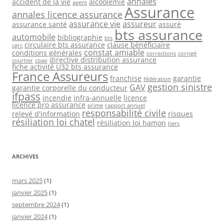
annales
accident de la vie
alcoolémie
agent
Assurance
annales licence assurance
assurance vie
assureur
assurance santé
assuré
bts assurance
automobile
bibliographie
bts
circulaire bts assurance
clause bénéficiaire
cgrc
constat amiable
conditions générales
corrections
corrigé
directive distribution assurance
courtier
cpap
fiche activité U32 bts assurance
France Assureurs
franchise
garantie
fédération
gestion sinistre
GAV
garantie corporelle du conducteur
ifpass
incendie
infra-annuelle
licence
licence pro assurance
prime
rapport annuel
responsabilité civile
relevé d'information
risques
résiliation loi chatel
résiliation loi hamon
tiers
ARCHIVES
mars 2025
(1)
janvier 2025
(1)
septembre 2024
(1)
janvier 2024
(1)