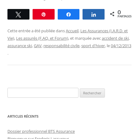
0
Tweetez
Épingle
Partagez
Partagez
PARTAGES
Cette entrée a été publiée dans
Accueil
,
Les Assurances (I.A.R.D. et
Vie)
,
Les assurés (F.AQ. et Forum)
, et marquée avec
accident de ski
,
assurance ski
,
GAV
,
responsabilité civile
,
sport d'hiver
, le
04/12/2013
.
Rechercher :
ARTICLES RÉCENTS
Dossier professionnel BTS Assurance
Bienvenue sur Frederic Lassureur