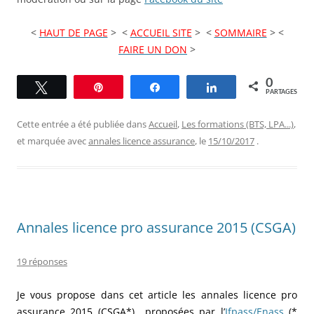
<
HAUT DE PAGE
> <
ACCUEIL SITE
> <
SOMMAIRE
> <
FAIRE UN DON
>
0
Tweetez
Épingle
Partagez
Partagez
PARTAGES
Cette entrée a été publiée dans
Accueil
,
Les formations (BTS, LPA...)
,
et marquée avec
annales licence assurance
, le
15/10/2017
.
Annales licence pro assurance 2015 (CSGA)
19 réponses
Je vous propose dans cet article les annales licence pro
assurance 2015 (CSGA*) proposées par l’
Ifpass/Enass
(*