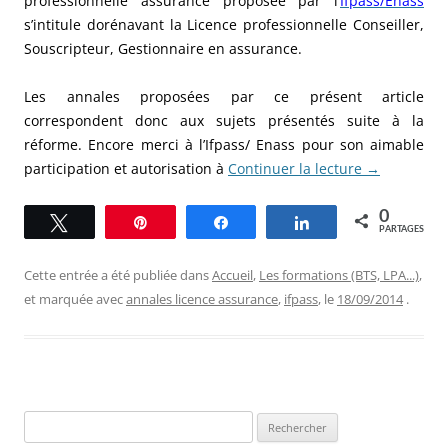
professionnelle assurance proposée par l’
Ifpass/Enass
s’intitule dorénavant la Licence professionnelle Conseiller,
Souscripteur, Gestionnaire en assurance.
Les annales proposées par ce présent article
correspondent donc aux sujets présentés suite à la
réforme. Encore merci à l’Ifpass/ Enass pour son aimable
participation et autorisation à
Continuer la lecture
→
0
Tweetez
Épingle
Partagez
Partagez
PARTAGES
Cette entrée a été publiée dans
Accueil
,
Les formations (BTS, LPA...)
,
et marquée avec
annales licence assurance
,
ifpass
, le
18/09/2014
.
Rechercher :