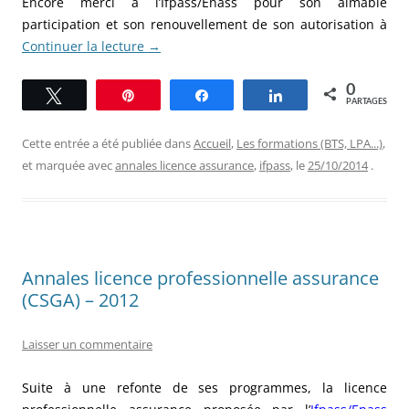
Encore merci à l’Ifpass/Enass pour son aimable
participation et son renouvellement de son autorisation à
Continuer la lecture
→
0
Tweetez
Épingle
Partagez
Partagez
PARTAGES
Cette entrée a été publiée dans
Accueil
,
Les formations (BTS, LPA...)
,
et marquée avec
annales licence assurance
,
ifpass
, le
25/10/2014
.
Annales licence professionnelle assurance
(CSGA) – 2012
Laisser un commentaire
Suite à une refonte de ses programmes, la licence