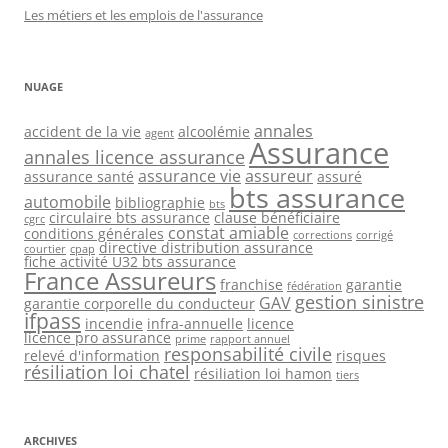
Les métiers et les emplois de l'assurance
NUAGE
annales
accident de la vie
alcoolémie
agent
Assurance
annales licence assurance
assurance vie
assureur
assurance santé
assuré
bts assurance
automobile
bibliographie
bts
circulaire bts assurance
clause bénéficiaire
cgrc
constat amiable
conditions générales
corrections
corrigé
directive distribution assurance
courtier
cpap
fiche activité U32 bts assurance
France Assureurs
franchise
garantie
fédération
gestion sinistre
GAV
garantie corporelle du conducteur
ifpass
incendie
infra-annuelle
licence
licence pro assurance
prime
rapport annuel
responsabilité civile
relevé d'information
risques
résiliation loi chatel
résiliation loi hamon
tiers
ARCHIVES