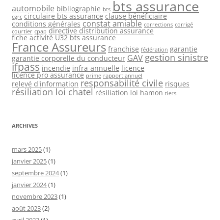
bts assurance
automobile
bibliographie
bts
circulaire bts assurance
clause bénéficiaire
cgrc
constat amiable
conditions générales
corrections
corrigé
directive distribution assurance
courtier
cpap
fiche activité U32 bts assurance
France Assureurs
franchise
garantie
fédération
gestion sinistre
GAV
garantie corporelle du conducteur
ifpass
incendie
infra-annuelle
licence
licence pro assurance
prime
rapport annuel
responsabilité civile
relevé d'information
risques
résiliation loi chatel
résiliation loi hamon
tiers
ARCHIVES
mars 2025
(1)
janvier 2025
(1)
septembre 2024
(1)
janvier 2024
(1)
novembre 2023
(1)
août 2023
(2)
avril 2023
(1)