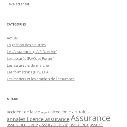
Taxe attentat
CATÉGORIES
Accueil
La gestion des sinistres
Les Assurances (I.A.R.D. et Vie)
Les assurés (F.AQ. et Forum)
Les assureurs du marché
Les formations (BTS, LPA…)
Les métiers et les emplois de l'assurance
NUAGE
annales
accident de la vie
alcoolémie
agent
Assurance
annales licence assurance
assurance vie
assureur
assurance santé
assuré