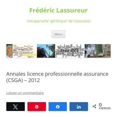
Aller
au
Frédéric Lassureur
contenu
Une approche "générique" de l'assurance
Menu
Annales licence professionnelle assurance
(CSGA) – 2012
Laisser un commentaire
0
Tweetez
Épingle
Partagez
Partagez
PARTAGES