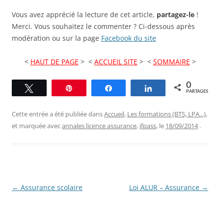
Vous avez apprécié la lecture de cet article,
partagez-le
!
Merci. Vous souhaitez le commenter ? Ci-dessous après
modération ou sur la page
Facebook du site
<
HAUT DE PAGE
> <
ACCUEIL SITE
> <
SOMMAIRE
>
0
Tweetez
Épingle
Partagez
Partagez
PARTAGES
Cette entrée a été publiée dans
Accueil
,
Les formations (BTS, LPA...)
,
et marquée avec
annales licence assurance
,
ifpass
, le
18/09/2014
.
Navigation
←
Assurance scolaire
Loi ALUR – Assurance
→
des
articles