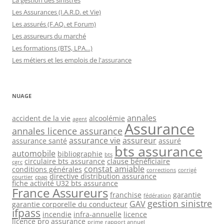
Les Assurances (I.A.R.D. et Vie)
Les assurés (F.AQ. et Forum)
Les assureurs du marché
Les formations (BTS, LPA…)
Les métiers et les emplois de l'assurance
NUAGE
annales
accident de la vie
alcoolémie
agent
Assurance
annales licence assurance
assurance vie
assureur
assurance santé
assuré
bts assurance
automobile
bibliographie
bts
circulaire bts assurance
clause bénéficiaire
cgrc
constat amiable
conditions générales
corrections
corrigé
directive distribution assurance
courtier
cpap
fiche activité U32 bts assurance
France Assureurs
franchise
garantie
fédération
gestion sinistre
GAV
garantie corporelle du conducteur
ifpass
incendie
infra-annuelle
licence
licence pro assurance
prime
rapport annuel