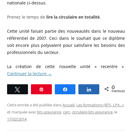
nationale ci-dessus.
Prenez le temps de
lire la circulaire en totalité
.
Cette unité faisait partie des nouveautés dans le nouveau
référentiel de 2007. Ceci dans le souhait que ce diplôme
soit encore plus polyvalent pour satisfaire les besoins des
professionnels du secteur.
La création de cette nouvelle unité « recentre »
Continuer la lecture
→
0
Tweetez
Épingle
Partagez
Partagez
PARTAGES
Cette entrée a été publiée dans
Accueil
,
Les formations (BTS, LPA...)
,
et marquée avec
bts assurance
,
cgrc
,
circulaire bts assurance
, le
17/02/2014
.