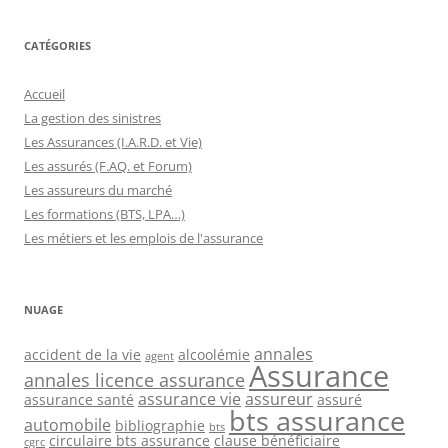
CATÉGORIES
Accueil
La gestion des sinistres
Les Assurances (I.A.R.D. et Vie)
Les assurés (F.AQ. et Forum)
Les assureurs du marché
Les formations (BTS, LPA…)
Les métiers et les emplois de l'assurance
NUAGE
annales
accident de la vie
alcoolémie
agent
Assurance
annales licence assurance
assurance vie
assureur
assurance santé
assuré
bts assurance
automobile
bibliographie
bts
circulaire bts assurance
clause bénéficiaire
cgrc