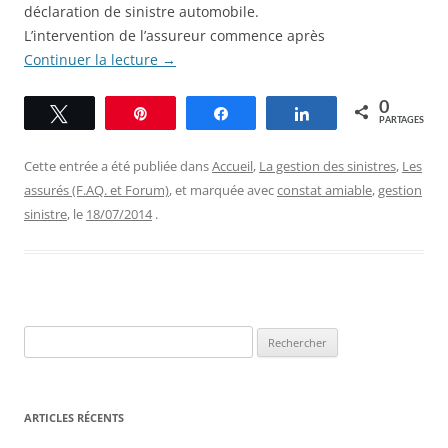
déclaration de sinistre automobile.
L’intervention de l’assureur commence après
Continuer la lecture
→
0
Tweetez
Épingle
Partagez
Partagez
PARTAGES
Cette entrée a été publiée dans
Accueil
,
La gestion des sinistres
,
Les
assurés (F.AQ. et Forum)
, et marquée avec
constat amiable
,
gestion
sinistre
, le
18/07/2014
.
Rechercher :
ARTICLES RÉCENTS