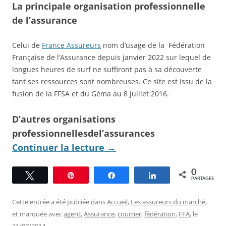
La principale organisation professionnelle
de l’assurance
Celui de
France Assureurs
nom d’usage de la Fédération
Française de l’Assurance depuis janvier 2022 sur lequel de
longues heures de surf ne suffiront pas à sa découverte
tant ses ressources sont nombreuses. Ce site est issu de la
fusion de la FFSA et du Géma au 8 juillet 2016.
D’autres organisations
professionnellesdel’assurances
Continuer la lecture
→
0
Tweetez
Épingle
Partagez
Partagez
PARTAGES
Cette entrée a été publiée dans
Accueil
,
Les assureurs du marché
,
et marquée avec
agent
,
Assurance
,
courtier
,
fédération
,
FFA
, le
31/07/2014
.