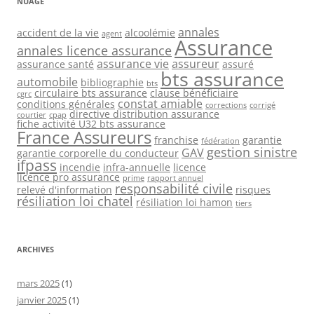
NUAGE
annales
accident de la vie
alcoolémie
agent
Assurance
annales licence assurance
assurance vie
assureur
assurance santé
assuré
bts assurance
automobile
bibliographie
bts
circulaire bts assurance
clause bénéficiaire
cgrc
constat amiable
conditions générales
corrections
corrigé
directive distribution assurance
courtier
cpap
fiche activité U32 bts assurance
France Assureurs
franchise
garantie
fédération
gestion sinistre
GAV
garantie corporelle du conducteur
ifpass
incendie
infra-annuelle
licence
licence pro assurance
prime
rapport annuel
responsabilité civile
relevé d'information
risques
résiliation loi chatel
résiliation loi hamon
tiers
ARCHIVES
mars 2025
(1)
janvier 2025
(1)