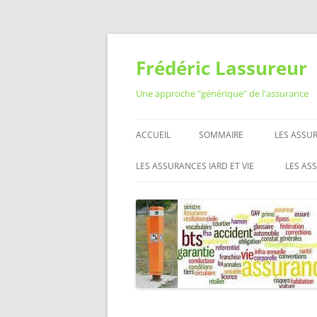
Aller
au
contenu
Frédéric Lassureur
Une approche "générique" de l'assurance
ACCUEIL
SOMMAIRE
LES ASSUR
RÉSILIER
LES ASSURANCES IARD ET VIE
LES AS
QUESTIO
ASSURANCE AUTO MOTO
RÉSEA
ASSURAN
L’ASS
ASSURANCE HABITATION
LES O
MUTUELLE SANTÉ
PROFE
L’ASS
ASSURANCE VIE
ASSURANCE PRÉVOYANCE