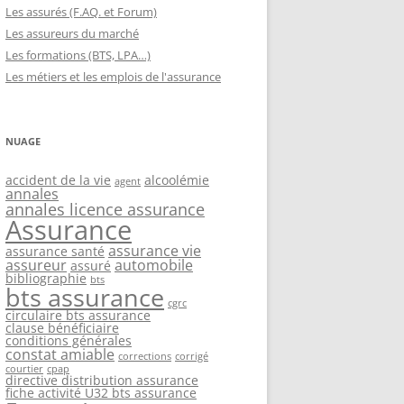
Les assurés (F.AQ. et Forum)
Les assureurs du marché
Les formations (BTS, LPA…)
Les métiers et les emplois de l'assurance
NUAGE
accident de la vie
alcoolémie
agent
annales
annales licence assurance
Assurance
assurance vie
assurance santé
assureur
automobile
assuré
bibliographie
bts
bts assurance
cgrc
circulaire bts assurance
clause bénéficiaire
conditions générales
constat amiable
corrections
corrigé
courtier
cpap
directive distribution assurance
fiche activité U32 bts assurance