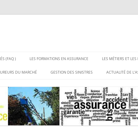
ÉS (FAQ )
LES FORMATIONS EN ASSURANCE
LES MÉTIERS ET LES
 LES ASSURANCES
BTS ASSURANCE BAC + 2
LES MÉTIERS DE L’
SUREURS DU MARCHÉ
GESTION DES SINISTRES
ACTUALITÉ DE L’
NS RÉPONSES
LICENCE PROFESSIONNELLE
LES EMPLOIS DE L’
UX DE DISTRIBUTION DE
SITES DE RÉFÉRE
CE
ASSURANCE BAC + 3
URANCE
MASTERS ASSURANCE BAC + 5
RGANISATIONS
SSIONNELLES DE
URANCE