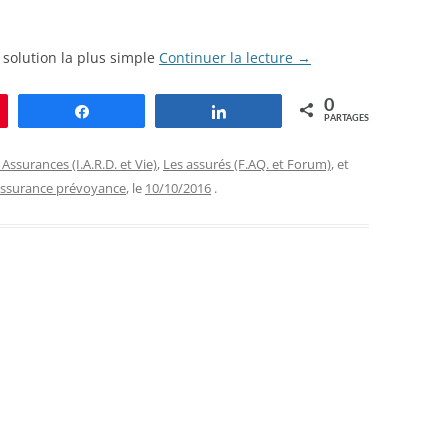
.
 solution la plus simple
Continuer la lecture
→
0
le
Partagez
Partagez
PARTAGES
 Assurances (I.A.R.D. et Vie)
,
Les assurés (F.AQ. et Forum)
, et
 assurance prévoyance
, le
10/10/2016
.