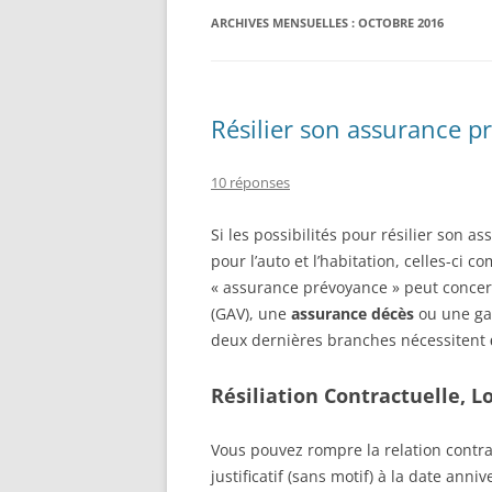
ARCHIVES MENSUELLES :
OCTOBRE 2016
ASSURANCE PROFESSIONNELLE
Résilier son assurance p
10 réponses
Si les possibilités pour résilier son
pour l’auto et l’habitation, celles-ci 
« assurance prévoyance » peut conce
(GAV), une
assurance décès
ou une gar
deux dernières branches nécessitent
Résiliation Contractuelle, L
Vous pouvez rompre la relation contrac
justificatif (sans motif) à la date ann