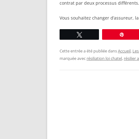
contrat par deux processus différents
Vous souhaitez changer d’assureur, la
Tweetez
Éping
Cette entrée a été publiée dans
Accueil
,
Les
marquée avec
résiliation loi chatel
,
résilier