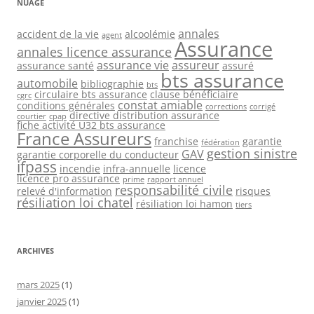
NUAGE
annales
accident de la vie
alcoolémie
agent
Assurance
annales licence assurance
assurance vie
assureur
assurance santé
assuré
bts assurance
automobile
bibliographie
bts
circulaire bts assurance
clause bénéficiaire
cgrc
constat amiable
conditions générales
corrections
corrigé
directive distribution assurance
courtier
cpap
fiche activité U32 bts assurance
France Assureurs
franchise
garantie
fédération
gestion sinistre
GAV
garantie corporelle du conducteur
ifpass
incendie
infra-annuelle
licence
licence pro assurance
prime
rapport annuel
responsabilité civile
relevé d'information
risques
résiliation loi chatel
résiliation loi hamon
tiers
ARCHIVES
mars 2025
(1)
janvier 2025
(1)