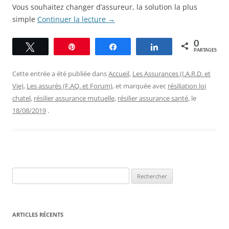
Vous souhaitez changer d’assureur, la solution la plus
simple
Continuer la lecture
→
0
Tweetez
Épingle
Partagez
Partagez
PARTAGES
Cette entrée a été publiée dans
Accueil
,
Les Assurances (I.A.R.D. et
Vie)
,
Les assurés (F.AQ. et Forum)
, et marquée avec
résiliation loi
chatel
,
résilier assurance mutuelle
,
résilier assurance santé
, le
18/08/2019
.
Rechercher :
ARTICLES RÉCENTS