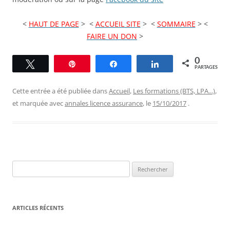
<
HAUT DE PAGE
> <
ACCUEIL SITE
> <
SOMMAIRE
> <
FAIRE UN DON
>
0
Tweetez
Épingle
Partagez
Partagez
PARTAGES
Cette entrée a été publiée dans
Accueil
,
Les formations (BTS, LPA...)
,
et marquée avec
annales licence assurance
, le
15/10/2017
.
Rechercher :
ARTICLES RÉCENTS