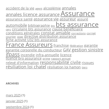
annales
accident de la vie
alcoolémie
agent
Assurance
annales licence assurance
assurance vie
assureur
assurance santé
assuré
bts assurance
automobile
bibliographie
bts
circulaire bts assurance
clause bénéficiaire
cgrc
constat amiable
conditions générales
corrections
corrigé
directive distribution assurance
courtier
cpap
fiche activité U32 bts assurance
France Assureurs
franchise
garantie
fédération
gestion sinistre
GAV
garantie corporelle du conducteur
ifpass
incendie
infra-annuelle
licence
licence pro assurance
prime
rapport annuel
responsabilité civile
relevé d'information
risques
résiliation loi chatel
résiliation loi hamon
tiers
ARCHIVES
mars 2025
(1)
janvier 2025
(1)
septembre 2024
(1)