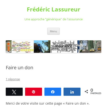
Aller
au
Frédéric Lassureur
contenu
Une approche "générique" de l'assurance
Menu
Faire un don
1 réponse
0
Tweetez
Épingle
Partagez
Partagez
PARTAGES
Merci de votre visite sur cette page « Faire un don ».