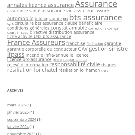
Assurance
annales licence assurance
assurance vie
assureur
assurance santé
assuré
bts assurance
automobile
bibliographie
bts
circulaire bts assurance
clause bénéficiaire
cgrc
constat amiable
conditions générales
corrections
corrigé
directive distribution assurance
courtier
cpap
fiche activité U32 bts assurance
France Assureurs
franchise
garantie
fédération
gestion sinistre
GAV
garantie corporelle du conducteur
ifpass
incendie
infra-annuelle
licence
licence pro assurance
prime
rapport annuel
responsabilité civile
relevé d'information
risques
résiliation loi chatel
résiliation loi hamon
tiers
ARCHIVES
mars 2025
(1)
janvier 2025
(1)
septembre 2024
(1)
janvier 2024
(1)
novembre 2023
(1)