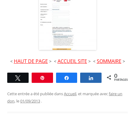
HAUT DE PAGE
ACCUEIL SITE
SOMMAIRE
<
> <
> <
>
0
Tweetez
Épingle
Partagez
Partagez
PARTAGES
Cette entrée a été publiée dans
Accueil
, et marquée avec
faire un
don
, le
01/09/2013
.