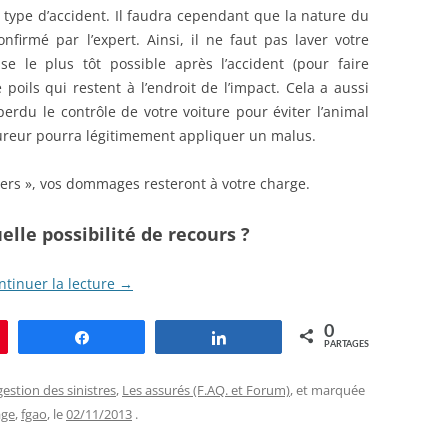
 type d’accident. Il faudra cependant que la nature du
firmé par l’expert. Ainsi, il ne faut pas laver votre
ise le plus tôt possible après l’accident (pour faire
poils qui restent à l’endroit de l’impact. Cela a aussi
rdu le contrôle de votre voiture pour éviter l’animal
sureur pourra légitimement appliquer un malus.
 tiers », vos dommages resteront à votre charge.
elle possibilité de recours ?
ntinuer la lecture
→
0
le
Partagez
Partagez
PARTAGES
gestion des sinistres
,
Les assurés (F.AQ. et Forum)
, et marquée
age
,
fgao
, le
02/11/2013
.