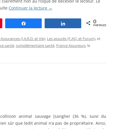
t clairement non au risque de décevoir le lecteur. Le
sulte
Continuer la lecture
→
0
le
Partagez
Partagez
PARTAGES
 Assurances (I.A.R.D. et Vie)
,
Les assurés (F.AQ. et Forum)
, et
ce santé
,
complémentaire santé
,
France Assureurs
, le
 collision animal sauvage [sanglier (36 %), suivi du
bien sûr que ledit animal n’a pas de propriétaire. Ainsi,