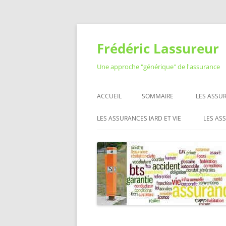
Aller
au
contenu
Frédéric Lassureur
Une approche "générique" de l'assurance
ACCUEIL
SOMMAIRE
LES ASSUR
RÉSILIER
LES ASSURANCES IARD ET VIE
LES AS
QUESTIO
ASSURANCE AUTO MOTO
RÉSEA
ASSURAN
L’ASS
ASSURANCE HABITATION
LES O
MUTUELLE SANTÉ
PROFE
L’ASS
ASSURANCE VIE
ASSURANCE PRÉVOYANCE