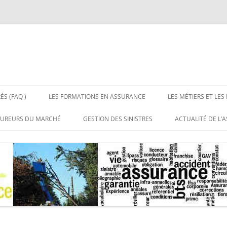
ÉS (FAQ )
LES FORMATIONS EN ASSURANCE
LES MÉTIERS ET LES
 LES ASSURANCES
BTS ASSURANCE BAC + 2
LES MÉTIERS DE L’
SUREURS DU MARCHÉ
GESTION DES SINISTRES
ACTUALITÉ DE L’
NS RÉPONSES
LICENCE PROFESSIONNELLE
LES EMPLOIS DE L’
UX DE DISTRIBUTION DE
SITES DE RÉFÉRE
CE
ASSURANCE BAC + 3
URANCE
MASTERS ASSURANCE BAC + 5
RGANISATIONS
SSIONNELLES DE
URANCE