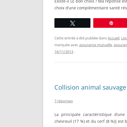
Existe-il LE bon choix ? Ma réponse es
choix d’une complémentaire santé ré
Tweetez
Éping
Cette entrée a été publiée dans
Accueil
,
Les
marquée avec
assurance mutuelle
,
assuran
16/11/2013
.
Collision animal sauvage
7 réponses
La principale caractéristique d’une
chevreuil (17 %) et du cerf (8 %)] est 