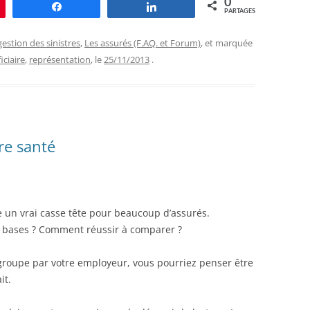
0
le
Partagez
Partagez
PARTAGES
gestion des sinistres
,
Les assurés (F.AQ. et Forum)
, et marquée
iciaire
,
représentation
, le
25/11/2013
.
re santé
 un vrai casse tête pour beaucoup d’assurés.
s bases ? Comment réussir à comparer ?
t groupe par votre employeur, vous pourriez penser être
it.