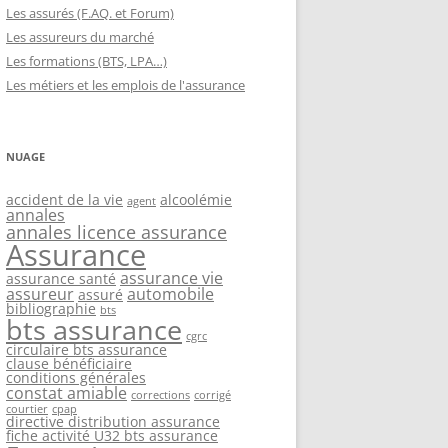
Les assurés (F.AQ. et Forum)
Les assureurs du marché
Les formations (BTS, LPA…)
Les métiers et les emplois de l'assurance
NUAGE
accident de la vie
alcoolémie
agent
annales
annales licence assurance
Assurance
assurance vie
assurance santé
assureur
automobile
assuré
bibliographie
bts
bts assurance
cgrc
circulaire bts assurance
clause bénéficiaire
conditions générales
constat amiable
corrections
corrigé
courtier
cpap
directive distribution assurance
fiche activité U32 bts assurance