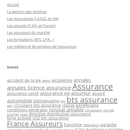
Accueil
La gestion des sinistres
Les Assurances (I.A.R.D. et Vie)
Les assurés (F.AQ. et Forum)
Les assureurs du marché
Les formations (BTS, LPA…)
Les métiers et les emplois de l'assurance
NUAGE
annales
accident de la vie
alcoolémie
agent
Assurance
annales licence assurance
assurance vie
assureur
assurance santé
assuré
bts assurance
automobile
bibliographie
bts
circulaire bts assurance
clause bénéficiaire
cgrc
constat amiable
conditions générales
corrections
corrigé
directive distribution assurance
courtier
cpap
fiche activité U32 bts assurance
France Assureurs
franchise
garantie
fédération
gestion sinistre
GAV