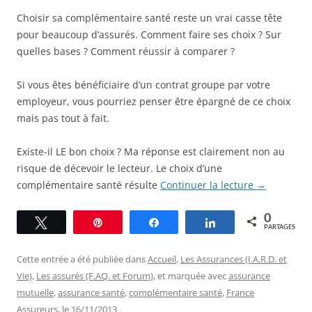
Choisir sa complémentaire santé reste un vrai casse tête
pour beaucoup d’assurés. Comment faire ses choix ? Sur
quelles bases ? Comment réussir à comparer ?
Si vous êtes bénéficiaire d’un contrat groupe par votre
employeur, vous pourriez penser être épargné de ce choix
mais pas tout à fait.
Existe-il LE bon choix ? Ma réponse est clairement non au
risque de décevoir le lecteur. Le choix d’une
complémentaire santé résulte
Continuer la lecture
→
0
Tweetez
Épingle
Partagez
Partagez
PARTAGES
Cette entrée a été publiée dans
Accueil
,
Les Assurances (I.A.R.D. et
Vie)
,
Les assurés (F.AQ. et Forum)
, et marquée avec
assurance
mutuelle
,
assurance santé
,
complémentaire santé
,
France
Assureurs
, le
16/11/2013
.