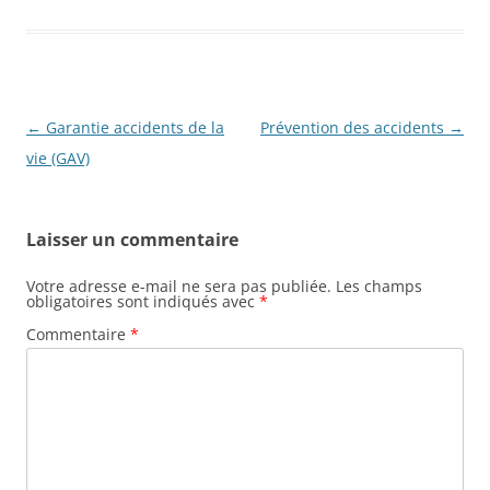
Navigation
←
Garantie accidents de la
Prévention des accidents
→
des
vie (GAV)
articles
Laisser un commentaire
Votre adresse e-mail ne sera pas publiée.
Les champs
obligatoires sont indiqués avec
*
Commentaire
*