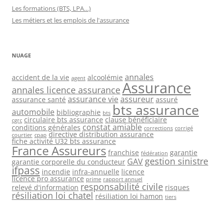
Les formations (BTS, LPA…)
Les métiers et les emplois de l'assurance
NUAGE
annales
accident de la vie
alcoolémie
agent
Assurance
annales licence assurance
assurance vie
assureur
assurance santé
assuré
bts assurance
automobile
bibliographie
bts
circulaire bts assurance
clause bénéficiaire
cgrc
constat amiable
conditions générales
corrections
corrigé
directive distribution assurance
courtier
cpap
fiche activité U32 bts assurance
France Assureurs
franchise
garantie
fédération
gestion sinistre
GAV
garantie corporelle du conducteur
ifpass
incendie
infra-annuelle
licence
licence pro assurance
prime
rapport annuel
responsabilité civile
relevé d'information
risques
résiliation loi chatel
résiliation loi hamon
tiers