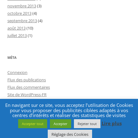
novembre 2013
(3)
octobre 2013
(4)
septembre 2013
(4)
août 2013
(10)
juillet 2013
(1)
MÉTA
Connexion
Flux des publications
Flux des commentaires
Site de WordPress-FR
En navigant sur ce site, vous acceptez l’utilisation de Cookies
pour vous proposer des publicités ciblées adaptés à vos
centres d’intérêts et réaliser des statistiques de visites
Lire plus
Accepter tout
Accepter
Rejeter tout
Fièrement propulsé par WordPress
Réglage des Cookies