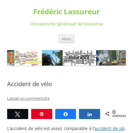
Aller
au
Frédéric Lassureur
contenu
Une approche "générique" de l'assurance
Menu
Accident de vélo
Laisser un commentaire
0
Tweetez
Épingle
Partagez
Partagez
PARTAGES
L’accident de vélo est assez comparable à l’
accident de ski
.