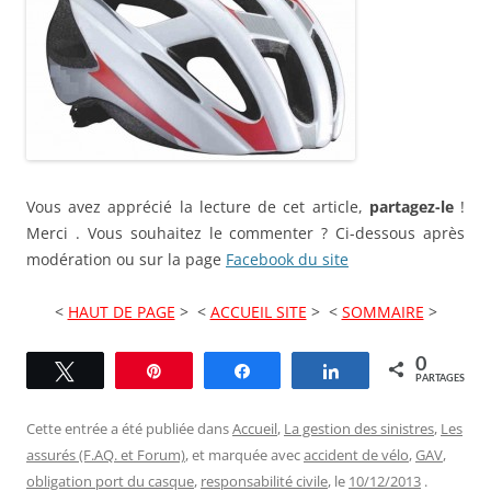
Vous avez apprécié la lecture de cet article,
partagez-le
!
Merci . Vous souhaitez le commenter ? Ci-dessous après
modération ou sur la page
Facebook du site
<
HAUT DE PAGE
> <
ACCUEIL SITE
> <
SOMMAIRE
>
0
Tweetez
Épingle
Partagez
Partagez
PARTAGES
Cette entrée a été publiée dans
Accueil
,
La gestion des sinistres
,
Les
assurés (F.AQ. et Forum)
, et marquée avec
accident de vélo
,
GAV
,
obligation port du casque
,
responsabilité civile
, le
10/12/2013
.