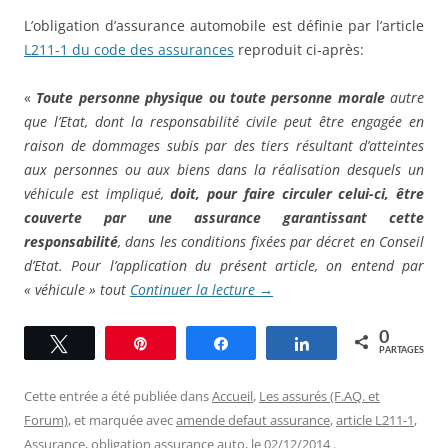
L’obligation d’assurance automobile est définie par l’article
L211-1 du code des assurances
reproduit ci-après:
«
Toute personne physique ou toute personne morale
autre
que l’Etat, dont la responsabilité civile peut être engagée en
raison de dommages subis par des tiers résultant d’atteintes
aux personnes ou aux biens dans la réalisation desquels un
véhicule est impliqué,
doit, pour faire circuler celui-ci, être
couverte par une assurance garantissant cette
responsabilité
, dans les conditions fixées par décret en Conseil
d’Etat. Pour l’application du présent article, on entend par
« véhicule » tout
Continuer la lecture
→
0
Tweetez
Épingle
Partagez
Partagez
PARTAGES
Cette entrée a été publiée dans
Accueil
,
Les assurés (F.AQ. et
Forum)
, et marquée avec
amende defaut assurance
,
article L211-1
,
Assurance
,
obligation assurance auto
, le
02/12/2014
.