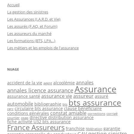
Accueil
La gestion des sinistres
Les Assurances (I.A.R.D. et Vie)
Les assurés (F.AQ. et Forum)
Les assureurs du marché
Les formations (BTS, LPA…)
Les métiers et les emplois de l'assurance
NUAGE
annales
accident de la vie
alcoolémie
agent
Assurance
annales licence assurance
assurance vie
assureur
assurance santé
assuré
bts assurance
automobile
bibliographie
bts
circulaire bts assurance
clause bénéficiaire
cgrc
constat amiable
conditions générales
corrections
corrigé
directive distribution assurance
courtier
cpap
fiche activité U32 bts assurance
France Assureurs
franchise
garantie
fédération
gestion sinistre
GAV