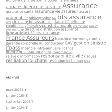
accident de la vie
alcoolémie
agent
Assurance
annales licence assurance
assurance vie
assureur
assurance santé
assuré
bts assurance
automobile
bibliographie
bts
circulaire bts assurance
clause bénéficiaire
cgrc
constat amiable
conditions générales
corrections
corrigé
directive distribution assurance
courtier
cpap
fiche activité U32 bts assurance
France Assureurs
franchise
garantie
fédération
gestion sinistre
GAV
garantie corporelle du conducteur
ifpass
incendie
infra-annuelle
licence
licence pro assurance
prime
rapport annuel
responsabilité civile
relevé d'information
risques
résiliation loi chatel
résiliation loi hamon
tiers
ARCHIVES
mars 2025
(1)
janvier 2025
(1)
septembre 2024
(1)
janvier 2024
(1)