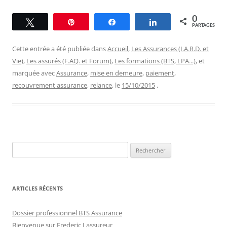
0
Tweetez
Épingle
Partagez
Partagez
PARTAGES
Cette entrée a été publiée dans
Accueil
,
Les Assurances (I.A.R.D. et
Vie)
,
Les assurés (F.AQ. et Forum)
,
Les formations (BTS, LPA...)
, et
marquée avec
Assurance
,
mise en demeure
,
paiement
,
recouvrement assurance
,
relance
, le
15/10/2015
.
Rechercher :
ARTICLES RÉCENTS
Dossier professionnel BTS Assurance
Bienvenue sur Frederic Lassureur