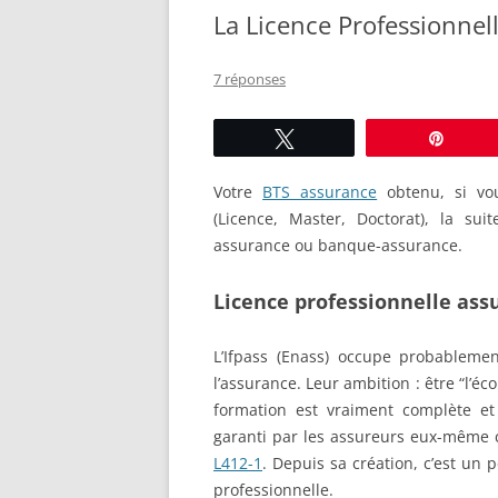
La Licence Professionnel
ASSURANCE PROFESSIONNELLE
7 réponses
Tweetez
Éping
Votre
BTS assurance
obtenu, si vo
(Licence, Master, Doctorat), la sui
assurance ou banque-assurance.
Licence professionnelle assu
L’Ifpass (Enass) occupe probableme
l’assurance. Leur ambition : être “l’éc
formation est vraiment complète e
garanti par les assureurs eux-même 
L412-1
. Depuis sa création, c’est un 
professionnelle.