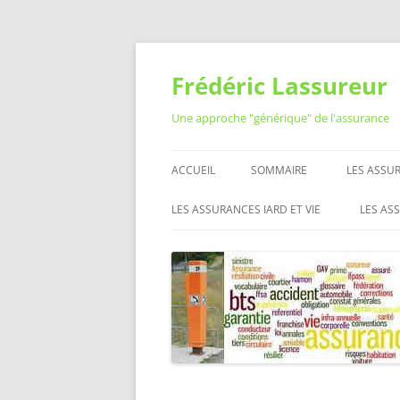
Aller
au
contenu
Frédéric Lassureur
Une approche "générique" de l'assurance
ACCUEIL
SOMMAIRE
LES ASSUR
RÉSILIER
LES ASSURANCES IARD ET VIE
LES AS
QUESTIO
ASSURANCE AUTO MOTO
RÉSEA
ASSURAN
L’ASS
ASSURANCE HABITATION
LES O
MUTUELLE SANTÉ
PROFE
L’ASS
ASSURANCE VIE
ASSURANCE PRÉVOYANCE