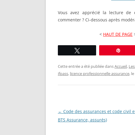
Vous avez apprécié la lecture de c
commenter ? Ci-dessous après modéra
<
HAUT DE PAGE
Tweetez
Éping
Cette entrée a été publiée dans
Accueil
,
Les
ifpass
,
licence professionnelle assurance
, le
Navigation
←
Code des assurances et code civil en
des
BTS Assurance, assurés)
articles