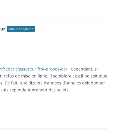
eur
Auteur de l’article
//fredericlassureur.fr/a-propos-de/
. Cependant, si
n refus de mise en ligne, il semblerait qu’il ne soit plus
ets. De fait, une dizaine d’années d’annales doit donner
e suis cependant preneur des sujets.