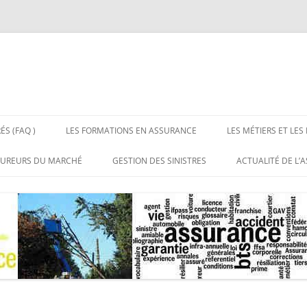
ÉS (FAQ )
LES FORMATIONS EN ASSURANCE
LES MÉTIERS ET LES
 LES ASSURANCES
BTS ASSURANCE BAC + 2
LES MÉTIERS DE L’
SUREURS DU MARCHÉ
GESTION DES SINISTRES
ACTUALITÉ DE L’
NS RÉPONSES
LICENCE PROFESSIONNELLE
LES EMPLOIS DE L’
UX DE DISTRIBUTION DE
SITES DE RÉFÉRE
CE
ASSURANCE BAC + 3
URANCE
MASTERS ASSURANCE BAC + 5
RGANISATIONS
SSIONNELLES DE
URANCE