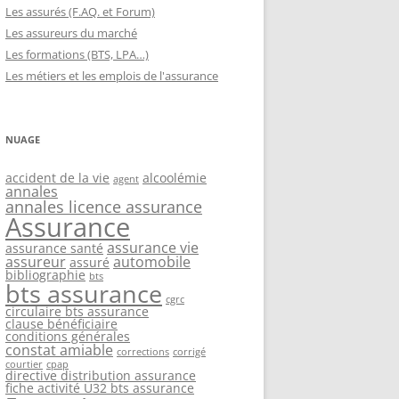
Les assurés (F.AQ. et Forum)
Les assureurs du marché
Les formations (BTS, LPA…)
Les métiers et les emplois de l'assurance
NUAGE
accident de la vie
alcoolémie
agent
annales
annales licence assurance
Assurance
assurance vie
assurance santé
assureur
automobile
assuré
bibliographie
bts
bts assurance
cgrc
circulaire bts assurance
clause bénéficiaire
conditions générales
constat amiable
corrections
corrigé
courtier
cpap
directive distribution assurance
fiche activité U32 bts assurance