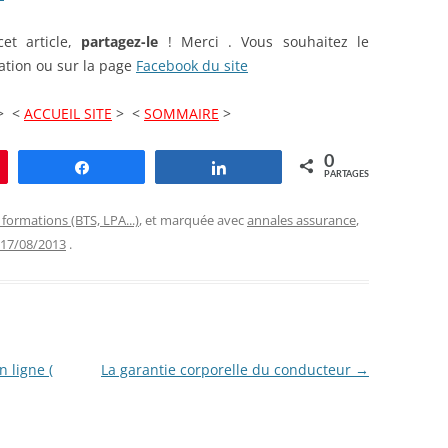
et article,
partagez-le
! Merci . Vous souhaitez le
tion ou sur la page
Facebook du site
> <
ACCUEIL SITE
> <
SOMMAIRE
>
0
le
Partagez
Partagez
PARTAGES
 formations (BTS, LPA...)
, et marquée avec
annales assurance
,
17/08/2013
.
 ligne (
La garantie corporelle du conducteur
→