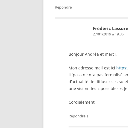
↓
Répondre
Frédéric Lassur
27/01/2019 à 19:06
Bonjour Andréa et merci,
Mon adresse mail est ici
https:
l’Ifpass ne m’a pas formalisé so
d’actualité de diffuser ses suj
une vision des « possibles ». J
Cordialement
↓
Répondre