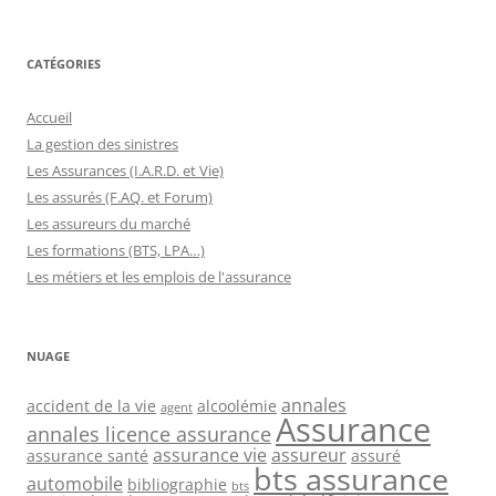
CATÉGORIES
Accueil
La gestion des sinistres
Les Assurances (I.A.R.D. et Vie)
Les assurés (F.AQ. et Forum)
Les assureurs du marché
Les formations (BTS, LPA…)
Les métiers et les emplois de l'assurance
NUAGE
annales
accident de la vie
alcoolémie
agent
Assurance
annales licence assurance
assurance vie
assureur
assurance santé
assuré
bts assurance
automobile
bibliographie
bts