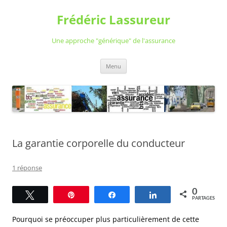
Aller
au
Frédéric Lassureur
contenu
Une approche "générique" de l'assurance
Menu
La garantie corporelle du conducteur
1 réponse
0
Tweetez
Épingle
Partagez
Partagez
PARTAGES
Pourquoi se préoccuper plus particulièrement de cette