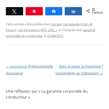
0
Tweetez
Épingle
Partagez
Partagez
PARTAGES
Cette entrée a été publiée dans
Accueil
,
Les assurés (F.AQ. et
Forum)
,
Les formations (BTS, LPA...)
, et marquée avec
garantie
corporelle du conducteur
, le
22/08/2013
.
Navigation
←
La Licence Professionnelle
Dois-je payer la franchise ?
des
Assurance
(automobile ou habitation)
→
articles
Une réflexion sur «
La garantie corporelle du
conducteur
»