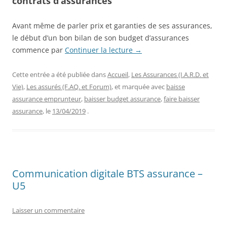
contrats d’assurances
Avant même de parler prix et garanties de ses assurances,
le début d’un bon bilan de son budget d’assurances
commence par
Continuer la lecture
→
Cette entrée a été publiée dans
Accueil
,
Les Assurances (I.A.R.D. et
Vie)
,
Les assurés (F.AQ. et Forum)
, et marquée avec
baisse
assurance emprunteur
,
baisser budget assurance
,
faire baisser
assurance
, le
13/04/2019
.
Communication digitale BTS assurance –
U5
Laisser un commentaire