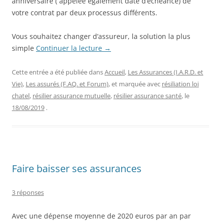
anniversaire ( appelée également date d’échéance) de
votre contrat par deux processus différents.
Vous souhaitez changer d’assureur, la solution la plus
simple
Continuer la lecture
→
Cette entrée a été publiée dans
Accueil
,
Les Assurances (I.A.R.D. et
Vie)
,
Les assurés (F.AQ. et Forum)
, et marquée avec
résiliation loi
chatel
,
résilier assurance mutuelle
,
résilier assurance santé
, le
18/08/2019
.
Faire baisser ses assurances
3 réponses
Avec une dépense moyenne de 2020 euros par an par