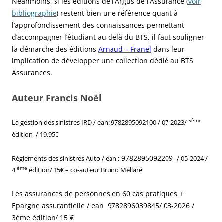
Néanmoins, si les éditions de l’Argus de l’Assurance (
voir
bibliographie
) restent bien une référence quant à
l’approfondissement des connaissances permettant
d’accompagner l’étudiant au delà du BTS, il faut souligner
la démarche des éditions
Arnaud – Franel
dans leur
implication de développer une collection dédié au BTS
Assurances.
Auteur Francis Noël
5ème
La gestion des sinistres IRD /
ean: 9782895092100
/ 07-2023/
édition / 19.95€
9782895092209
Règlements des sinistres Auto / ean
:
/ 05-2024 /
ème
4
édition/ 15€ – co-auteur Bruno Mellaré
Les assurances de personnes en 60 cas pratiques +
Epargne assurantielle / ean 9782896039845/ 03-2026 /
3ème édition/ 15 €