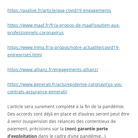
https://axalive.fr/article/axa-covid19-engagements
https://www.maaf.fr/fr/a-propos-de-maaf/soutien-aux-
professionnels-coronavirus
https://www.mma.fr/a-propos/notre-actualite/covid19-
entreprises.html
https://www.allianz.fr/engagements-allianz/
https://www.generali.fr/actu/epidemie-coronavirus-vos-
contrats-assurance-generali/
L’article sera surement complété à la fin de la pandémie.
Des accords sont déjà en place et d’autres seront peut être
à venir (suspension des relances des contentieux de
paiement, précisions sur la
(non) garantie perte
d’exploitation
dans le cadre d’une pandémie…)