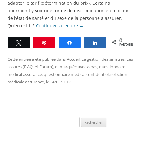
adapter le tarif (détermination du prix). Certains
pourraient y voir une forme de discrimination en fonction
de l’état de santé et du sexe de la personne à assurer.
Qu’en est-il ?
Continuer la lecture
→
0
Tweetez
Épingle
Partagez
Partagez
PARTAGES
Cette entrée a été publiée dans
Accueil
,
La gestion des sinistres
,
Les
assurés (F.AQ. et Forum)
, et marquée avec
aeras
,
questionnaire
médical assurance
,
questionnaire médical confidentiel
,
sélection
médicale assurance
, le
24/05/2017
.
Rechercher :