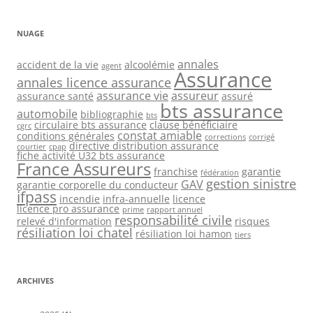
NUAGE
annales
accident de la vie
alcoolémie
agent
Assurance
annales licence assurance
assurance vie
assureur
assurance santé
assuré
bts assurance
automobile
bibliographie
bts
circulaire bts assurance
clause bénéficiaire
cgrc
constat amiable
conditions générales
corrections
corrigé
directive distribution assurance
courtier
cpap
fiche activité U32 bts assurance
France Assureurs
franchise
garantie
fédération
gestion sinistre
GAV
garantie corporelle du conducteur
ifpass
incendie
infra-annuelle
licence
licence pro assurance
prime
rapport annuel
responsabilité civile
relevé d'information
risques
résiliation loi chatel
résiliation loi hamon
tiers
ARCHIVES