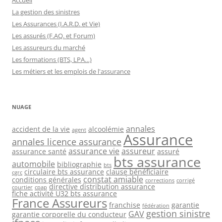
La gestion des sinistres
Les Assurances (I.A.R.D. et Vie)
Les assurés (F.AQ. et Forum)
Les assureurs du marché
Les formations (BTS, LPA…)
Les métiers et les emplois de l'assurance
NUAGE
annales
accident de la vie
alcoolémie
agent
Assurance
annales licence assurance
assurance vie
assureur
assurance santé
assuré
bts assurance
automobile
bibliographie
bts
circulaire bts assurance
clause bénéficiaire
cgrc
constat amiable
conditions générales
corrections
corrigé
directive distribution assurance
courtier
cpap
fiche activité U32 bts assurance
France Assureurs
franchise
garantie
fédération
gestion sinistre
GAV
garantie corporelle du conducteur