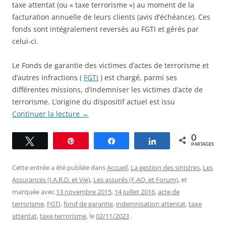
taxe attentat (ou « taxe terrorisme ») au moment de la
facturation annuelle de leurs clients (avis d’échéance). Ces
fonds sont intégralement reversés au FGTI et gérés par
celui-ci.
Le Fonds de garantie des victimes d’actes de terrorisme et
d’autres infractions (
FGTI
) est chargé, parmi ses
différentes missions, d’indemniser les victimes d’acte de
terrorisme. L’origine du dispositif actuel est issu
Continuer la lecture
→
0
Tweetez
Épingle
Partagez
Partagez
PARTAGES
Cette entrée a été publiée dans
Accueil
,
La gestion des sinistres
,
Les
Assurances (I.A.R.D. et Vie)
,
Les assurés (F.AQ. et Forum)
, et
marquée avec
13 novembre 2015
,
14 juillet 2016
,
acte de
terrorisme
,
FGTI
,
fond de garantie
,
indemnisation attentat
,
taxe
attentat
,
taxe terrorisme
, le
02/11/2023
.