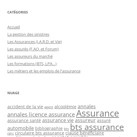
CATÉGORIES
Accueil
La gestion des sinistres
Les Assurances (I.A.R.D. et Vie)
Les assurés (F.AQ. et Forum)
Les assureurs du marché
Les formations (BTS, LPA…)
Les métiers et les emplois de l'assurance
NUAGE
annales
accident de la vie
alcoolémie
agent
Assurance
annales licence assurance
assurance vie
assureur
assurance santé
assuré
bts assurance
automobile
bibliographie
bts
circulaire bts assurance
clause bénéficiaire
cgrc