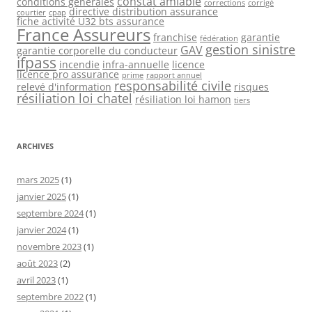
constat amiable
conditions générales
corrections
corrigé
directive distribution assurance
courtier
cpap
fiche activité U32 bts assurance
France Assureurs
franchise
garantie
fédération
gestion sinistre
GAV
garantie corporelle du conducteur
ifpass
incendie
infra-annuelle
licence
licence pro assurance
prime
rapport annuel
responsabilité civile
relevé d'information
risques
résiliation loi chatel
résiliation loi hamon
tiers
ARCHIVES
mars 2025
(1)
janvier 2025
(1)
septembre 2024
(1)
janvier 2024
(1)
novembre 2023
(1)
août 2023
(2)
avril 2023
(1)
septembre 2022
(1)