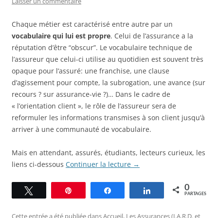
Laisser un commentaire
Chaque métier est caractérisé entre autre par un
vocabulaire qui lui est propre
. Celui de l’assurance a la
réputation d’être “obscur”. Le vocabulaire technique de
l’assureur que celui-ci utilise au quotidien est souvent très
opaque pour l’assuré: une franchise, une clause
d’agissement pour compte, la subrogation, une avance (sur
recours ? sur assurance-vie ?)… Dans le cadre de
« l’orientation client », le rôle de l’assureur sera de
reformuler les informations transmises à son client jusqu’à
arriver à une communauté de vocabulaire.
Mais en attendant, assurés, étudiants, lecteurs curieux, les
liens ci-dessous
Continuer la lecture
→
0
Tweetez
Épingle
Partagez
Partagez
PARTAGES
Cette entrée a été publiée dans
Accueil
,
Les Assurances (I.A.R.D. et