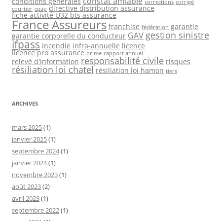
constat amiable
conditions générales
corrections
corrigé
directive distribution assurance
courtier
cpap
fiche activité U32 bts assurance
France Assureurs
franchise
garantie
fédération
gestion sinistre
GAV
garantie corporelle du conducteur
ifpass
incendie
infra-annuelle
licence
licence pro assurance
prime
rapport annuel
responsabilité civile
relevé d'information
risques
résiliation loi chatel
résiliation loi hamon
tiers
ARCHIVES
mars 2025
(1)
janvier 2025
(1)
septembre 2024
(1)
janvier 2024
(1)
novembre 2023
(1)
août 2023
(2)
avril 2023
(1)
septembre 2022
(1)