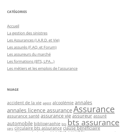
CATÉGORIES
Accueil
La gestion des sinistres
Les Assurances (I.A.R.D. et Vie)
Les assurés (F.AQ. et Forum)
Les assureurs du marché
Les formations (BTS, LPA…)
Les métiers et les emplois de l'assurance
NUAGE
annales
accident de la vie
alcoolémie
agent
Assurance
annales licence assurance
assurance vie
assureur
assurance santé
assuré
bts assurance
automobile
bibliographie
bts
circulaire bts assurance
clause bénéficiaire
cgrc