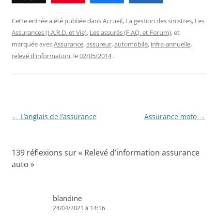
Cette entrée a été publiée dans
Accueil
,
La gestion des sinistres
,
Les
Assurances (I.A.R.D. et Vie)
,
Les assurés (F.AQ. et Forum)
, et
marquée avec
Assurance
,
assureur
,
automobile
,
infra-annuelle
,
relevé d'information
, le
02/05/2014
.
Navigation
←
L’anglais de l’assurance
Assurance moto
→
des
articles
139 réflexions sur «
Relevé d’information assurance
auto
»
blandine
24/04/2021 à 14:16