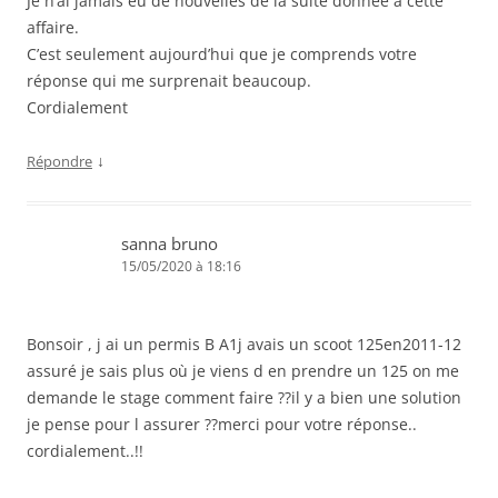
Je n’ai jamais eu de nouvelles de la suite donnée à cette
affaire.
C’est seulement aujourd’hui que je comprends votre
réponse qui me surprenait beaucoup.
Cordialement
↓
Répondre
sanna bruno
15/05/2020 à 18:16
Bonsoir , j ai un permis B A1j avais un scoot 125en2011-12
assuré je sais plus où je viens d en prendre un 125 on me
demande le stage comment faire ??il y a bien une solution
je pense pour l assurer ??merci pour votre réponse..
cordialement..!!