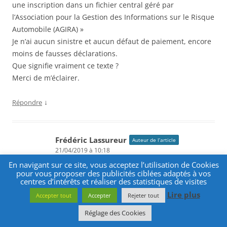
une inscription dans un fichier central géré par
l’Association pour la Gestion des Informations sur le Risque
Automobile (AGIRA) »
Je n’ai aucun sinistre et aucun défaut de paiement, encore
moins de fausses déclarations.
Que signifie vraiment ce texte ?
Merci de m’éclairer.
↓
Répondre
Frédéric Lassureur
Auteur de l’article
21/04/2019 à 10:18
En navigant sur ce site, vous acceptez l’utilisation de Cookies
pour vous proposer des publicités ciblées adaptés à vos
centres d’intérêts et réaliser des statistiques de visites
Bonjour,
Lire plus
Accepter tout
Accepter
Rejeter tout
Plus de deux conducteurs pour un même véhicule portent
Réglage des Cookies
toujours ambiguïté sur les conducteurs réels de la voiture.