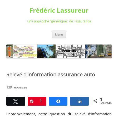
Aller
au
Frédéric Lassureur
contenu
Une approche "générique" de l'assurance
Menu
Relevé d’information assurance auto
139 réponses
1
Tweetez
Épingle
1
Partagez
Partagez
PARTAGES
Paradoxalement, cette question du relevé d’information