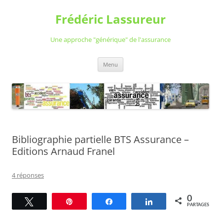
Aller
au
Frédéric Lassureur
contenu
Une approche "générique" de l'assurance
Menu
Bibliographie partielle BTS Assurance –
Editions Arnaud Franel
4 réponses
0
Tweetez
Épingle
Partagez
Partagez
PARTAGES