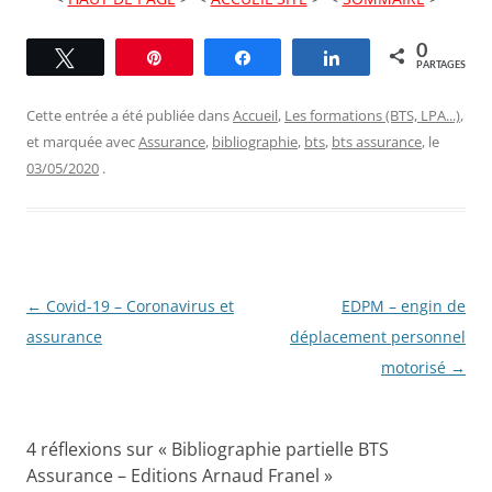
0
Tweetez
Épingle
Partagez
Partagez
PARTAGES
Cette entrée a été publiée dans
Accueil
,
Les formations (BTS, LPA...)
,
et marquée avec
Assurance
,
bibliographie
,
bts
,
bts assurance
, le
03/05/2020
.
Navigation
←
Covid-19 – Coronavirus et
EDPM – engin de
des
assurance
déplacement personnel
articles
motorisé
→
4 réflexions sur «
Bibliographie partielle BTS
Assurance – Editions Arnaud Franel
»