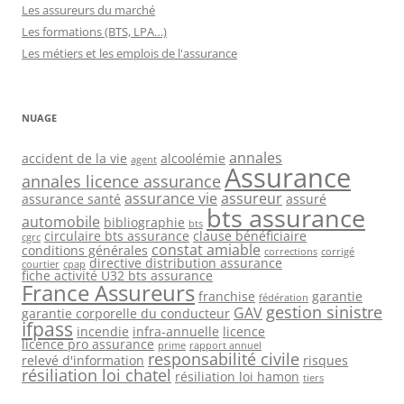
Les assureurs du marché
Les formations (BTS, LPA…)
Les métiers et les emplois de l'assurance
NUAGE
annales
accident de la vie
alcoolémie
agent
Assurance
annales licence assurance
assurance vie
assureur
assurance santé
assuré
bts assurance
automobile
bibliographie
bts
circulaire bts assurance
clause bénéficiaire
cgrc
constat amiable
conditions générales
corrections
corrigé
directive distribution assurance
courtier
cpap
fiche activité U32 bts assurance
France Assureurs
franchise
garantie
fédération
gestion sinistre
GAV
garantie corporelle du conducteur
ifpass
incendie
infra-annuelle
licence
licence pro assurance
prime
rapport annuel
responsabilité civile
relevé d'information
risques
résiliation loi chatel
résiliation loi hamon
tiers