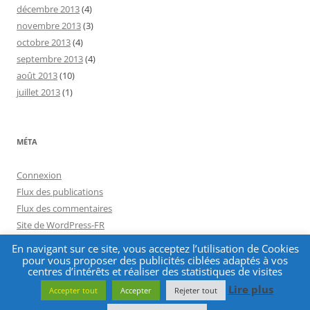
décembre 2013
(4)
novembre 2013
(3)
octobre 2013
(4)
septembre 2013
(4)
août 2013
(10)
juillet 2013
(1)
MÉTA
Connexion
Flux des publications
Flux des commentaires
Site de WordPress-FR
En navigant sur ce site, vous acceptez l’utilisation de Cookies
pour vous proposer des publicités ciblées adaptés à vos
centres d’intérêts et réaliser des statistiques de visites
Lire plus
Accepter tout
Accepter
Rejeter tout
Fièrement propulsé par WordPress