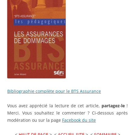
Bibliographie complète pour le BTS Assurance
Vous avez apprécié la lecture de cet article,
partagez-le
!
Merci. Vous souhaitez le commenter ? Ci-dessous après
modération ou sur la page
Facebook du site
<
HAUT DE PAGE
> <
ACCUEIL SITE
> <
SOMMAIRE
>