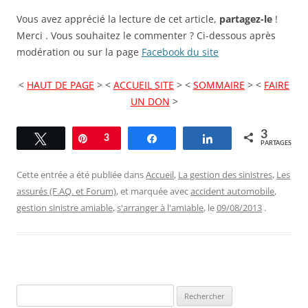
Vous avez apprécié la lecture de cet article,
partagez-le
!
Merci . Vous souhaitez le commenter ? Ci-dessous après
modération ou sur la page
Facebook du site
<
HAUT DE PAGE
> <
ACCUEIL SITE
> <
SOMMAIRE
> <
FAIRE
UN DON
>
3
Tweetez
Épingle
3
Partagez
Partagez
PARTAGES
Cette entrée a été publiée dans
Accueil
,
La gestion des sinistres
,
Les
assurés (F.AQ. et Forum)
, et marquée avec
accident automobile
,
gestion sinistre amiable
,
s'arranger à l'amiable
, le
09/08/2013
.
Rechercher :