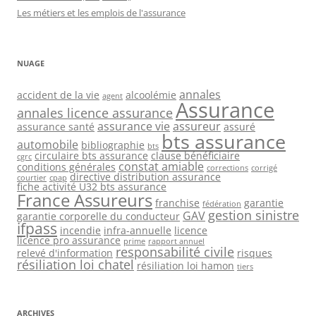
Les métiers et les emplois de l'assurance
NUAGE
annales
accident de la vie
alcoolémie
agent
Assurance
annales licence assurance
assurance vie
assureur
assurance santé
assuré
bts assurance
automobile
bibliographie
bts
circulaire bts assurance
clause bénéficiaire
cgrc
constat amiable
conditions générales
corrections
corrigé
directive distribution assurance
courtier
cpap
fiche activité U32 bts assurance
France Assureurs
franchise
garantie
fédération
gestion sinistre
GAV
garantie corporelle du conducteur
ifpass
incendie
infra-annuelle
licence
licence pro assurance
prime
rapport annuel
responsabilité civile
relevé d'information
risques
résiliation loi chatel
résiliation loi hamon
tiers
ARCHIVES