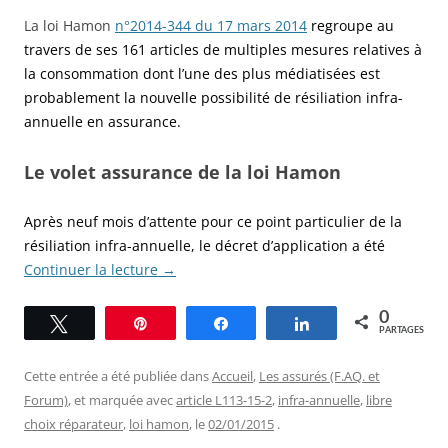
La loi Hamon
n°2014-344 du 17 mars 2014
regroupe au
travers de ses 161 articles de multiples mesures relatives à
la consommation dont l’une des plus médiatisées est
probablement la nouvelle possibilité de résiliation infra-
annuelle en assurance.
Le volet assurance de la loi Hamon
Après neuf mois d’attente pour ce point particulier de la
résiliation infra-annuelle, le décret d’application a été
Continuer la lecture
→
0
Tweetez
Épingle
Partagez
Partagez
PARTAGES
Cette entrée a été publiée dans
Accueil
,
Les assurés (F.AQ. et
Forum)
, et marquée avec
article L113-15-2
,
infra-annuelle
,
libre
choix réparateur
,
loi hamon
, le
02/01/2015
.