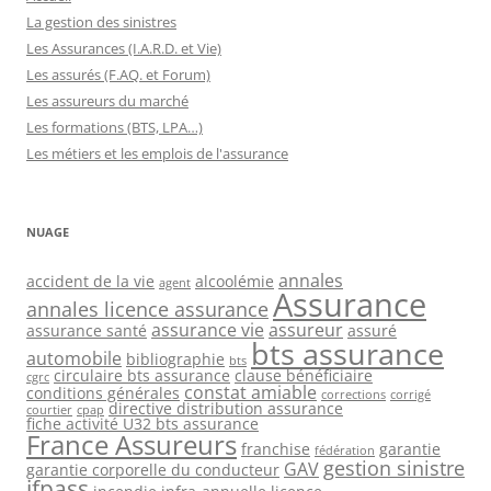
La gestion des sinistres
Les Assurances (I.A.R.D. et Vie)
Les assurés (F.AQ. et Forum)
Les assureurs du marché
Les formations (BTS, LPA…)
Les métiers et les emplois de l'assurance
NUAGE
annales
accident de la vie
alcoolémie
agent
Assurance
annales licence assurance
assurance vie
assureur
assurance santé
assuré
bts assurance
automobile
bibliographie
bts
circulaire bts assurance
clause bénéficiaire
cgrc
constat amiable
conditions générales
corrections
corrigé
directive distribution assurance
courtier
cpap
fiche activité U32 bts assurance
France Assureurs
franchise
garantie
fédération
gestion sinistre
GAV
garantie corporelle du conducteur
ifpass