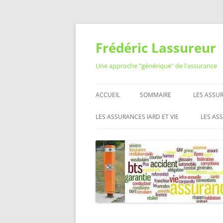
Aller
au
contenu
Frédéric Lassureur
Une approche "générique" de l'assurance
ACCUEIL
SOMMAIRE
LES ASSUR
RÉSILIER
LES ASSURANCES IARD ET VIE
LES AS
QUESTIO
ASSURANCE AUTO MOTO
RÉSEA
ASSURAN
L’ASS
ASSURANCE HABITATION
LES O
MUTUELLE SANTÉ
PROFE
L’ASS
ASSURANCE VIE
ASSURANCE PRÉVOYANCE