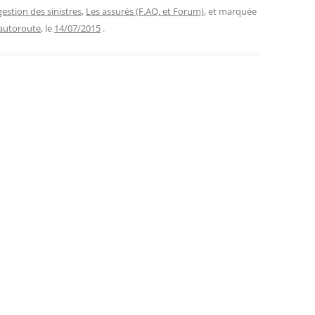
gestion des sinistres
,
Les assurés (F.AQ. et Forum)
, et marquée
autoroute
, le
14/07/2015
.