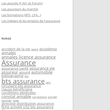
Les assurés (F.AQ. et Forum)
Les assureurs du marché
Les formations (BTS, LPA…)
Les métiers et les emplois de l'assurance
NUAGE
accident de la vie
alcoolémie
agent
annales
annales licence assurance
Assurance
assurance vie
assurance santé
assureur
automobile
assuré
bibliographie
bts
bts assurance
cgrc
circulaire bts assurance
clause bénéficiaire
conditions générales
constat amiable
corrections
corrigé
courtier
cpap
directive distribution assurance
fiche activité U32 bts assurance