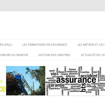
ÉS (FAQ )
LES FORMATIONS EN ASSURANCE
LES MÉTIERS ET LES
 LES ASSURANCES
BTS ASSURANCE BAC + 2
LES MÉTIERS DE L’
SUREURS DU MARCHÉ
GESTION DES SINISTRES
ACTUALITÉ DE L’
NS RÉPONSES
LICENCE PROFESSIONNELLE
LES EMPLOIS DE L’
UX DE DISTRIBUTION DE
SITES DE RÉFÉRE
CE
ASSURANCE BAC + 3
URANCE
MASTERS ASSURANCE BAC + 5
RGANISATIONS
SSIONNELLES DE
URANCE