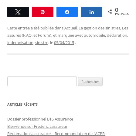
0
Tweetez
Épingle
Partagez
Partagez
PARTAGES
Cette entrée a été publiée dans
Accueil
,
La gestion des sinistres
,
Les
assurés (F.AQ. et Forum)
, et marquée avec
automobile
,
déclaration
,
indemnisation
,
sinistre
, le
05/04/2015
.
Rechercher :
ARTICLES RÉCENTS
Dossier professionnel BTS Assurance
Bienvenue sur Frederic Lassureur
Réclamations assurance – Recommandation de l’ACPR