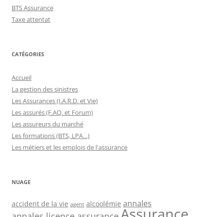
BTS Assurance
Taxe attentat
CATÉGORIES
Accueil
La gestion des sinistres
Les Assurances (I.A.R.D. et Vie)
Les assurés (F.AQ. et Forum)
Les assureurs du marché
Les formations (BTS, LPA…)
Les métiers et les emplois de l'assurance
NUAGE
annales
accident de la vie
alcoolémie
agent
Assurance
annales licence assurance