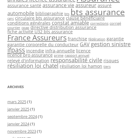
assurance vie
assureur
assurance santé
assuré
bts assurance
automobile
bibliographie
bts
circulaire bts assurance
clause bénéficiaire
cgrc
constat amiable
conditions générales
corrections
corrigé
directive distribution assurance
courtier
cpap
fiche activité U32 bts assurance
France Assureurs
franchise
garantie
fédération
gestion sinistre
GAV
garantie corporelle du conducteur
ifpass
incendie
infra-annuelle
licence
licence pro assurance
prime
rapport annuel
responsabilité civile
relevé d'information
risques
résiliation loi chatel
résiliation loi hamon
tiers
ARCHIVES
mars 2025
(1)
janvier 2025
(1)
septembre 2024
(1)
janvier 2024
(1)
novembre 2023
(1)