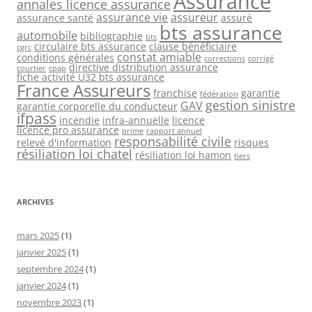
Assurance
annales licence assurance
assurance vie
assureur
assurance santé
assuré
bts assurance
automobile
bibliographie
bts
circulaire bts assurance
clause bénéficiaire
cgrc
constat amiable
conditions générales
corrections
corrigé
directive distribution assurance
courtier
cpap
fiche activité U32 bts assurance
France Assureurs
franchise
garantie
fédération
gestion sinistre
GAV
garantie corporelle du conducteur
ifpass
incendie
infra-annuelle
licence
licence pro assurance
prime
rapport annuel
responsabilité civile
relevé d'information
risques
résiliation loi chatel
résiliation loi hamon
tiers
ARCHIVES
mars 2025
(1)
janvier 2025
(1)
septembre 2024
(1)
janvier 2024
(1)
novembre 2023
(1)