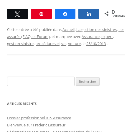
0
Tweetez
Épingle
Partagez
Partagez
PARTAGES
Cette entrée a été publiée dans
Accueil
,
La gestion des sinistres
,
Les
assurés (F.AQ. et Forum)
, et marquée avec
Assurance
,
expert
,
gestion sinistre
,
procédure vei
,
vei
,
voiture
, le
25/10/2013
.
Rechercher :
ARTICLES RÉCENTS
Dossier professionnel BTS Assurance
Bienvenue sur Frederic Lassureur
Réclamations assurance – Recommandation de l’ACPR