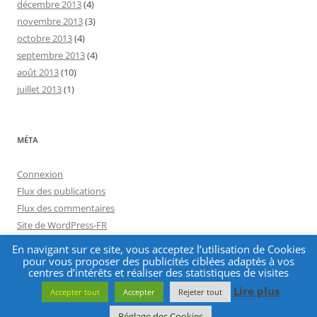
décembre 2013
(4)
novembre 2013
(3)
octobre 2013
(4)
septembre 2013
(4)
août 2013
(10)
juillet 2013
(1)
MÉTA
Connexion
Flux des publications
Flux des commentaires
Site de WordPress-FR
En navigant sur ce site, vous acceptez l’utilisation de Cookies
pour vous proposer des publicités ciblées adaptés à vos
centres d’intérêts et réaliser des statistiques de visites
Lire plus
Accepter tout
Accepter
Rejeter tout
Fièrement propulsé par WordPress
Réglage des Cookies