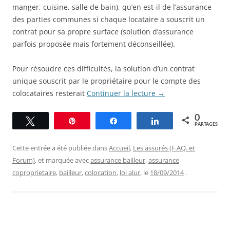
manger, cuisine, salle de bain), qu’en est-il de l’assurance
des parties communes si chaque locataire a souscrit un
contrat pour sa propre surface (solution d’assurance
parfois proposée mais fortement déconseillée).
Pour résoudre ces difficultés, la solution d’un contrat
unique souscrit par le propriétaire pour le compte des
colocataires resterait
Continuer la lecture
→
0
Tweetez
Épingle
Partagez
Partagez
PARTAGES
Cette entrée a été publiée dans
Accueil
,
Les assurés (F.AQ. et
Forum)
, et marquée avec
assurance bailleur
,
assurance
coproprietaire
,
bailleur
,
colocation
,
loi alur
, le
18/09/2014
.