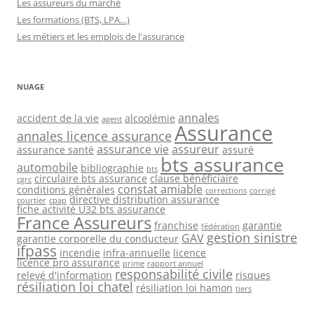
Les assureurs du marché
Les formations (BTS, LPA…)
Les métiers et les emplois de l'assurance
NUAGE
annales
accident de la vie
alcoolémie
agent
Assurance
annales licence assurance
assurance vie
assureur
assurance santé
assuré
bts assurance
automobile
bibliographie
bts
circulaire bts assurance
clause bénéficiaire
cgrc
constat amiable
conditions générales
corrections
corrigé
directive distribution assurance
courtier
cpap
fiche activité U32 bts assurance
France Assureurs
franchise
garantie
fédération
gestion sinistre
GAV
garantie corporelle du conducteur
ifpass
incendie
infra-annuelle
licence
licence pro assurance
prime
rapport annuel
responsabilité civile
relevé d'information
risques
résiliation loi chatel
résiliation loi hamon
tiers