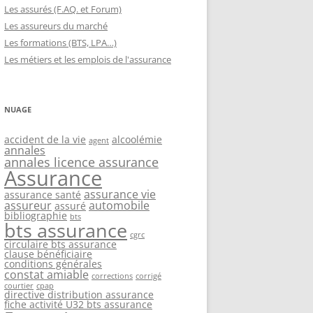
Les assurés (F.AQ. et Forum)
Les assureurs du marché
Les formations (BTS, LPA…)
Les métiers et les emplois de l'assurance
NUAGE
accident de la vie
alcoolémie
agent
annales
annales licence assurance
Assurance
assurance vie
assurance santé
assureur
automobile
assuré
bibliographie
bts
bts assurance
cgrc
circulaire bts assurance
clause bénéficiaire
conditions générales
constat amiable
corrections
corrigé
courtier
cpap
directive distribution assurance
fiche activité U32 bts assurance