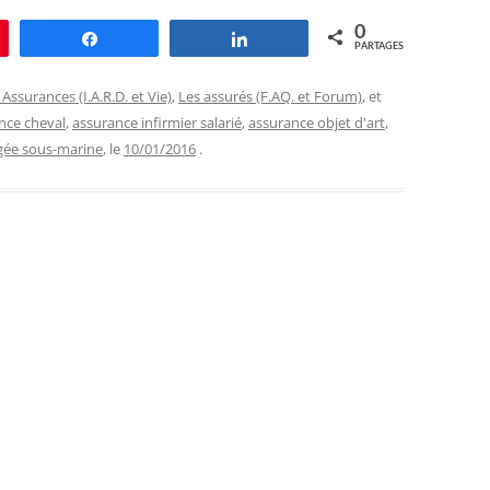
0
le
Partagez
Partagez
PARTAGES
 Assurances (I.A.R.D. et Vie)
,
Les assurés (F.AQ. et Forum)
, et
nce cheval
,
assurance infirmier salarié
,
assurance objet d'art
,
gée sous-marine
, le
10/01/2016
.