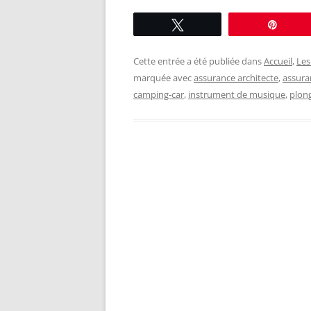
Tweetez
Éping
Cette entrée a été publiée dans
Accueil
,
Les
marquée avec
assurance architecte
,
assura
camping-car
,
instrument de musique
,
plon