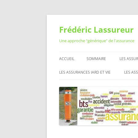
Aller
au
contenu
Frédéric Lassureur
Une approche "générique" de l'assurance
ACCUEIL
SOMMAIRE
LES ASSUR
RÉSILIER
LES ASSURANCES IARD ET VIE
LES AS
QUESTIO
ASSURANCE AUTO MOTO
RÉSEA
ASSURAN
L’ASS
ASSURANCE HABITATION
LES O
MUTUELLE SANTÉ
PROFE
L’ASS
ASSURANCE VIE
ASSURANCE PRÉVOYANCE