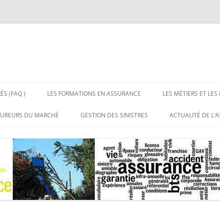
ÉS (FAQ )
LES FORMATIONS EN ASSURANCE
LES MÉTIERS ET LES
 LES ASSURANCES
BTS ASSURANCE BAC + 2
LES MÉTIERS DE L’
SUREURS DU MARCHÉ
GESTION DES SINISTRES
ACTUALITÉ DE L’
NS RÉPONSES
LICENCE PROFESSIONNELLE
LES EMPLOIS DE L’
UX DE DISTRIBUTION DE
SITES DE RÉFÉRE
CE
ASSURANCE BAC + 3
URANCE
MASTERS ASSURANCE BAC + 5
RGANISATIONS
SSIONNELLES DE
URANCE