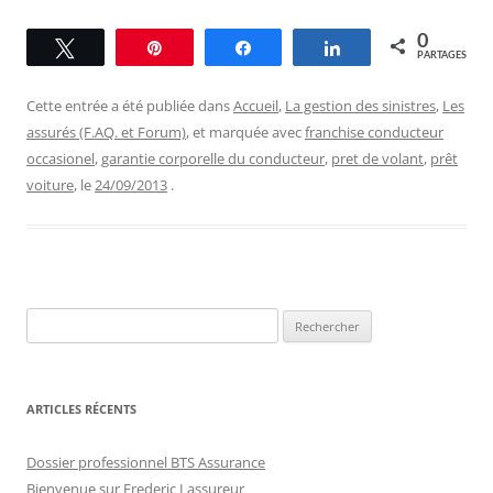
0
Tweetez
Épingle
Partagez
Partagez
PARTAGES
Cette entrée a été publiée dans
Accueil
,
La gestion des sinistres
,
Les
assurés (F.AQ. et Forum)
, et marquée avec
franchise conducteur
occasionel
,
garantie corporelle du conducteur
,
pret de volant
,
prêt
voiture
, le
24/09/2013
.
Rechercher :
ARTICLES RÉCENTS
Dossier professionnel BTS Assurance
Bienvenue sur Frederic Lassureur