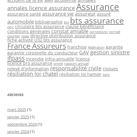
accident de la vie
alcoolémie
agent
Assurance
annales licence assurance
assurance vie
assureur
assurance santé
assuré
bts assurance
automobile
bibliographie
bts
circulaire bts assurance
clause bénéficiaire
cgrc
constat amiable
conditions générales
corrections
corrigé
directive distribution assurance
courtier
cpap
fiche activité U32 bts assurance
France Assureurs
franchise
garantie
fédération
gestion sinistre
GAV
garantie corporelle du conducteur
ifpass
incendie
infra-annuelle
licence
licence pro assurance
prime
rapport annuel
responsabilité civile
relevé d'information
risques
résiliation loi chatel
résiliation loi hamon
tiers
ARCHIVES
mars 2025
(1)
janvier 2025
(1)
septembre 2024
(1)
janvier 2024
(1)