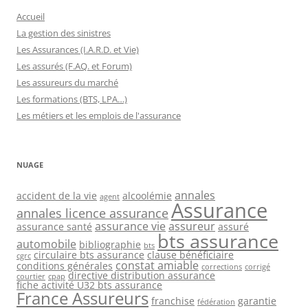
Accueil
La gestion des sinistres
Les Assurances (I.A.R.D. et Vie)
Les assurés (F.AQ. et Forum)
Les assureurs du marché
Les formations (BTS, LPA…)
Les métiers et les emplois de l'assurance
NUAGE
annales
accident de la vie
alcoolémie
agent
Assurance
annales licence assurance
assurance vie
assureur
assurance santé
assuré
bts assurance
automobile
bibliographie
bts
circulaire bts assurance
clause bénéficiaire
cgrc
constat amiable
conditions générales
corrections
corrigé
directive distribution assurance
courtier
cpap
fiche activité U32 bts assurance
France Assureurs
franchise
garantie
fédération