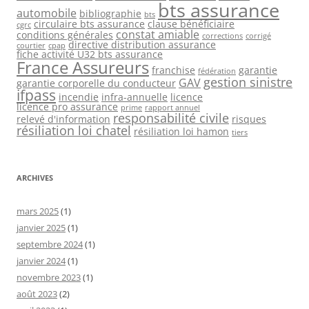
bts assurance
automobile
bibliographie
bts
circulaire bts assurance
clause bénéficiaire
cgrc
constat amiable
conditions générales
corrections
corrigé
directive distribution assurance
courtier
cpap
fiche activité U32 bts assurance
France Assureurs
franchise
garantie
fédération
gestion sinistre
GAV
garantie corporelle du conducteur
ifpass
incendie
infra-annuelle
licence
licence pro assurance
prime
rapport annuel
responsabilité civile
relevé d'information
risques
résiliation loi chatel
résiliation loi hamon
tiers
ARCHIVES
mars 2025
(1)
janvier 2025
(1)
septembre 2024
(1)
janvier 2024
(1)
novembre 2023
(1)
août 2023
(2)