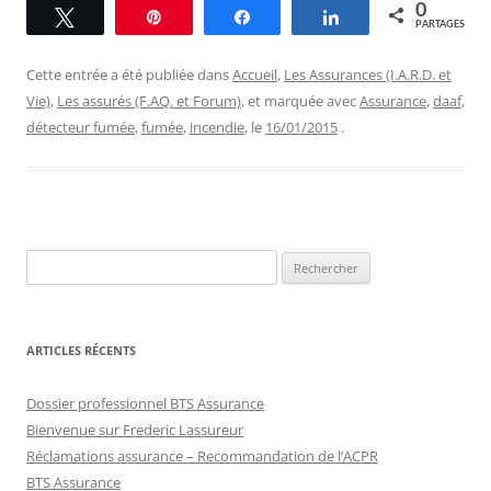
0
Tweetez
Épingle
Partagez
Partagez
PARTAGES
Cette entrée a été publiée dans
Accueil
,
Les Assurances (I.A.R.D. et
Vie)
,
Les assurés (F.AQ. et Forum)
, et marquée avec
Assurance
,
daaf
,
détecteur fumée
,
fumée
,
incendie
, le
16/01/2015
.
Rechercher :
ARTICLES RÉCENTS
Dossier professionnel BTS Assurance
Bienvenue sur Frederic Lassureur
Réclamations assurance – Recommandation de l’ACPR
BTS Assurance