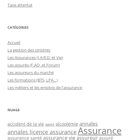
Taxe attentat
CATÉGORIES
Accueil
La gestion des sinistres
Les Assurances (I.A.R.D. et Vie)
Les assurés (F.AQ. et Forum)
Les assureurs du marché
Les formations (BTS, LPA…)
Les métiers et les emplois de l'assurance
NUAGE
annales
accident de la vie
alcoolémie
agent
Assurance
annales licence assurance
assurance vie
assureur
assurance santé
assuré