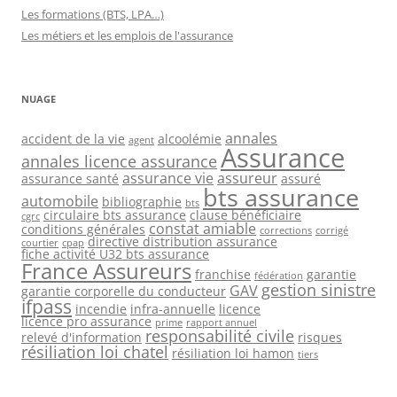
Les formations (BTS, LPA…)
Les métiers et les emplois de l'assurance
NUAGE
annales
accident de la vie
alcoolémie
agent
Assurance
annales licence assurance
assurance vie
assureur
assurance santé
assuré
bts assurance
automobile
bibliographie
bts
circulaire bts assurance
clause bénéficiaire
cgrc
constat amiable
conditions générales
corrections
corrigé
directive distribution assurance
courtier
cpap
fiche activité U32 bts assurance
France Assureurs
franchise
garantie
fédération
gestion sinistre
GAV
garantie corporelle du conducteur
ifpass
incendie
infra-annuelle
licence
licence pro assurance
prime
rapport annuel
responsabilité civile
relevé d'information
risques
résiliation loi chatel
résiliation loi hamon
tiers