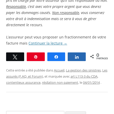
pris en charge par votre assureur qu’il soit responsable ou non.
Responsable
, c’est avec votre propre argent que vous devrez
payer les dommages causés.
Non responsable
, vous conservez
votre droit à indemnisation mais ce sera à vous de gérer
directement le recours.
L’assureur peut vous proposer un fractionnement de votre
facture mais
Continuer la lecture
→
0
Tweetez
Épingle
Partagez
Partagez
PARTAGES
Cette entrée a été publiée dans
Accueil
,
La gestion des sinistres
,
Les
assurés (F.AQ. et Forum)
, et marquée avec
art L113-3 du CDA
,
contentieux assurance
,
résilation non paiement
, le
04/01/2014
.
Rechercher :