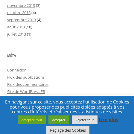
novembre 2013
(3)
octobre 2013
(4)
septembre 2013
(4)
août 2013
(10)
juillet 2013
(1)
MÉTA
Connexion
Flux des publications
Flux des commentaires
Site de WordPress-FR
En navigant sur ce site, vous acceptez l’utilisation de Cookies
pour vous proposer des publicités ciblées adaptés à vos
centres d’intérêts et réaliser des statistiques de visites
Lire plus
Accepter tout
Accepter
Rejeter tout
Fièrement propulsé par WordPress
Réglage des Cookies