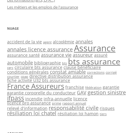
Les métiers et les emplois de l'assurance
NUAGE
annales
accident de la vie
alcoolémie
agent
Assurance
annales licence assurance
assurance vie
assureur
assurance santé
assuré
bts assurance
automobile
bibliographie
bts
circulaire bts assurance
clause bénéficiaire
cgrc
constat amiable
conditions générales
corrections
corrigé
directive distribution assurance
courtier
cpap
fiche activité U32 bts assurance
France Assureurs
franchise
garantie
fédération
gestion sinistre
GAV
garantie corporelle du conducteur
ifpass
incendie
infra-annuelle
licence
licence pro assurance
prime
rapport annuel
responsabilité civile
relevé d'information
risques
résiliation loi chatel
résiliation loi hamon
tiers