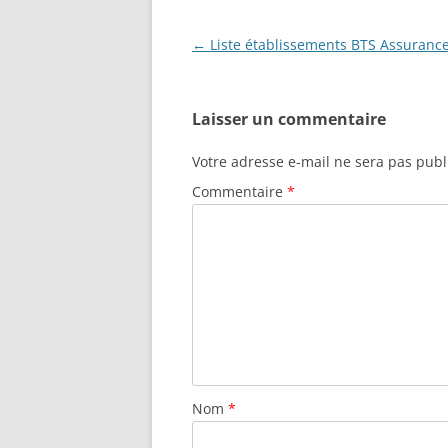
Navigation
←
Liste établissements BTS Assuranc
des
articles
Laisser un commentaire
Votre adresse e-mail ne sera pas publ
Commentaire
*
Nom
*