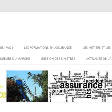
ÉS (FAQ )
LES FORMATIONS EN ASSURANCE
LES MÉTIERS ET LES
 LES ASSURANCES
BTS ASSURANCE BAC + 2
LES MÉTIERS DE L’
SUREURS DU MARCHÉ
GESTION DES SINISTRES
ACTUALITÉ DE L’
NS RÉPONSES
LICENCE PROFESSIONNELLE
LES EMPLOIS DE L’
UX DE DISTRIBUTION DE
SITES DE RÉFÉRE
CE
ASSURANCE BAC + 3
URANCE
MASTERS ASSURANCE BAC + 5
RGANISATIONS
SSIONNELLES DE
URANCE