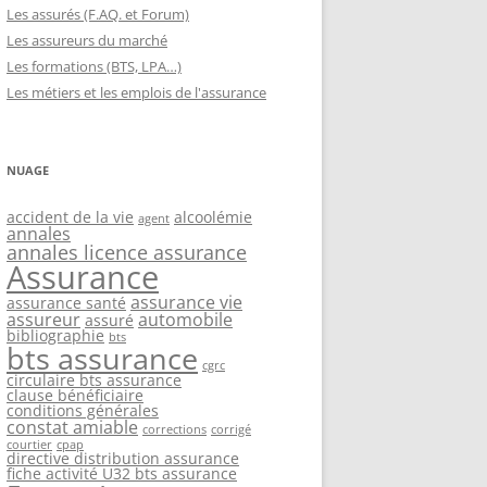
Les assurés (F.AQ. et Forum)
Les assureurs du marché
Les formations (BTS, LPA…)
Les métiers et les emplois de l'assurance
NUAGE
accident de la vie
alcoolémie
agent
annales
annales licence assurance
Assurance
assurance vie
assurance santé
assureur
automobile
assuré
bibliographie
bts
bts assurance
cgrc
circulaire bts assurance
clause bénéficiaire
conditions générales
constat amiable
corrections
corrigé
courtier
cpap
directive distribution assurance
fiche activité U32 bts assurance