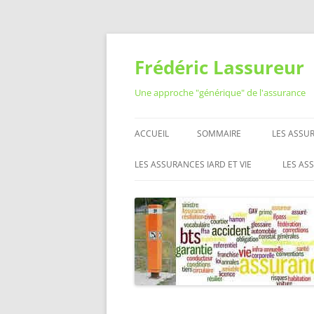
Aller
au
contenu
Frédéric Lassureur
Une approche "générique" de l'assurance
ACCUEIL
SOMMAIRE
LES ASSUR
RÉSILIER
LES ASSURANCES IARD ET VIE
LES AS
QUESTIO
ASSURANCE AUTO MOTO
RÉSEA
ASSURAN
L’ASS
ASSURANCE HABITATION
LES O
MUTUELLE SANTÉ
PROFE
L’ASS
ASSURANCE VIE
ASSURANCE PRÉVOYANCE