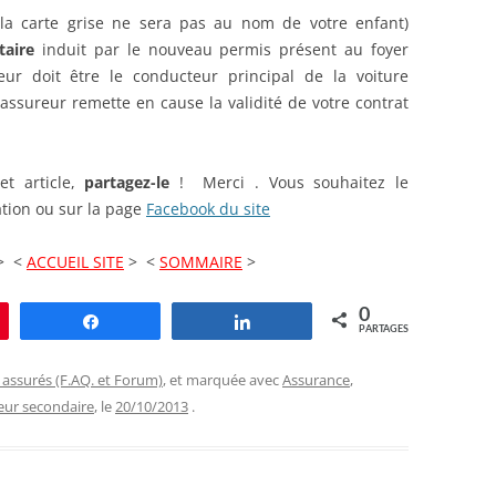
 la carte grise ne sera pas au nom de votre enfant)
taire
induit par le nouveau permis présent au foyer
eur doit être le conducteur principal de la voiture
assureur remette en cause la validité de votre contrat
et article,
partagez-le
! Merci . Vous souhaitez le
tion ou sur la page
Facebook du site
> <
ACCUEIL SITE
> <
SOMMAIRE
>
0
le
Partagez
Partagez
PARTAGES
 assurés (F.AQ. et Forum)
, et marquée avec
Assurance
,
eur secondaire
, le
20/10/2013
.