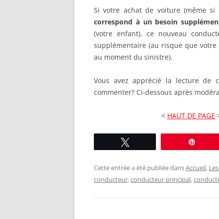
Si votre achat de voiture (même si
correspond à un besoin supplémen
(votre enfant), ce nouveau conduct
supplémentaire (au risque que votre 
au moment du sinistre).
Vous avez apprécié la lecture de c
commenter? Ci-dessous après modéra
<
HAUT DE PAGE
Tweetez
Éping
Cette entrée a été publiée dans
Accueil
,
Les
conducteur
,
conducteur principal
,
conduct