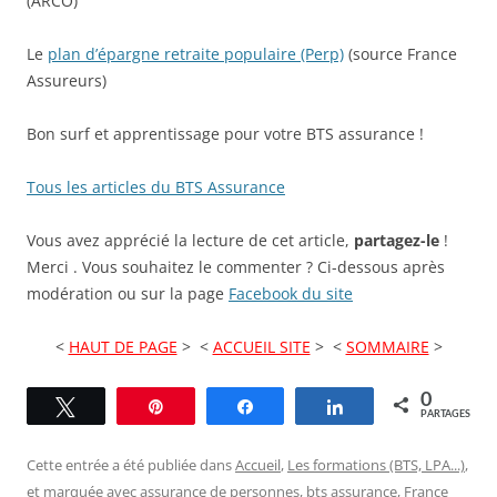
(ARCO)
Le
plan d’épargne retraite populaire (Perp)
(source France
Assureurs)
Bon surf et apprentissage pour votre BTS assurance !
Tous les articles du BTS Assurance
Vous avez apprécié la lecture de cet article,
partagez-le
!
Merci . Vous souhaitez le commenter ? Ci-dessous après
modération ou sur la page
Facebook du site
<
HAUT DE PAGE
> <
ACCUEIL SITE
> <
SOMMAIRE
>
0
Tweetez
Épingle
Partagez
Partagez
PARTAGES
Cette entrée a été publiée dans
Accueil
,
Les formations (BTS, LPA...)
,
et marquée avec
assurance de personnes
,
bts assurance
,
France