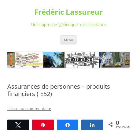
Aller
au
Frédéric Lassureur
contenu
Une approche "générique" de l'assurance
Menu
Assurances de personnes – produits
financiers ( E52)
Laisser un commentaire
0
Tweetez
Épingle
Partagez
Partagez
PARTAGES