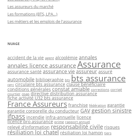
Les assureurs du marché
Les formations (BTS, LPA…)
Les métiers et les emplois de l'assurance
NUAGE
annales
accident de la vie
alcoolémie
agent
Assurance
annales licence assurance
assurance vie
assureur
assurance santé
assuré
bts assurance
automobile
bibliographie
bts
circulaire bts assurance
clause bénéficiaire
cgrc
constat amiable
conditions générales
corrections
corrigé
directive distribution assurance
courtier
cpap
fiche activité U32 bts assurance
France Assureurs
franchise
garantie
fédération
gestion sinistre
GAV
garantie corporelle du conducteur
ifpass
incendie
infra-annuelle
licence
licence pro assurance
prime
rapport annuel
responsabilité civile
relevé d'information
risques
résiliation loi chatel
résiliation loi hamon
tiers