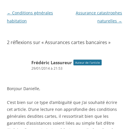
Navigation
←
Conditions générales
Assurance catastrophes
des
habitation
naturelles
→
articles
2 réflexions sur «
Assurances cartes bancaires
»
Frédéric Lassureur
Auteur de l’article
29/01/2014 à 21:53
Bonjour Danielle,
C’est bien sur ce type d’ambiguïté que j’ai souhaité écrire
cet article. D’une lecture non approfondie des conditions
générales desdites cartes, il ressortirait bien que les
garanties d’assistances soient liées au simple fait d’être