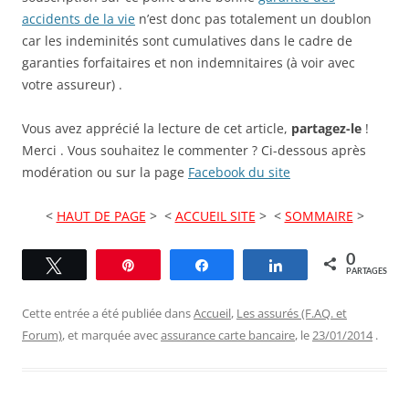
accidents de la vie
n’est donc pas totalement un doublon
car les indeminités sont cumulatives dans le cadre de
garanties forfaitaires et non indemnitaires (à voir avec
votre assureur) .
Vous avez apprécié la lecture de cet article,
partagez-le
!
Merci . Vous souhaitez le commenter ? Ci-dessous après
modération ou sur la page
Facebook du site
<
HAUT DE PAGE
> <
ACCUEIL SITE
> <
SOMMAIRE
>
0
Tweetez
Épingle
Partagez
Partagez
PARTAGES
Cette entrée a été publiée dans
Accueil
,
Les assurés (F.AQ. et
Forum)
, et marquée avec
assurance carte bancaire
, le
23/01/2014
.