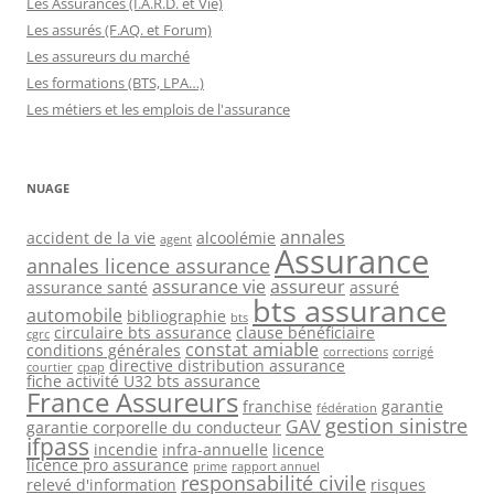
Les Assurances (I.A.R.D. et Vie)
Les assurés (F.AQ. et Forum)
Les assureurs du marché
Les formations (BTS, LPA…)
Les métiers et les emplois de l'assurance
NUAGE
annales
accident de la vie
alcoolémie
agent
Assurance
annales licence assurance
assurance vie
assureur
assurance santé
assuré
bts assurance
automobile
bibliographie
bts
circulaire bts assurance
clause bénéficiaire
cgrc
constat amiable
conditions générales
corrections
corrigé
directive distribution assurance
courtier
cpap
fiche activité U32 bts assurance
France Assureurs
franchise
garantie
fédération
gestion sinistre
GAV
garantie corporelle du conducteur
ifpass
incendie
infra-annuelle
licence
licence pro assurance
prime
rapport annuel
responsabilité civile
relevé d'information
risques