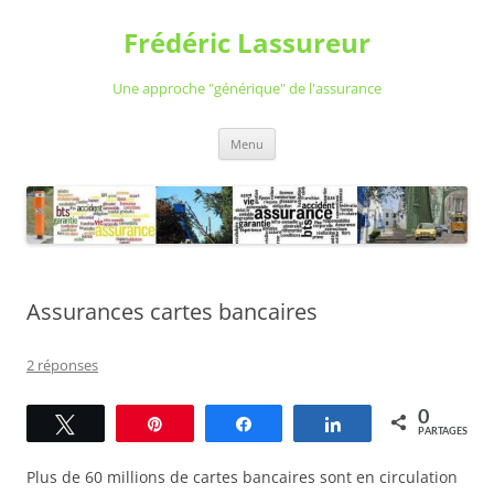
Aller
au
Frédéric Lassureur
contenu
Une approche "générique" de l'assurance
Menu
Assurances cartes bancaires
2 réponses
0
Tweetez
Épingle
Partagez
Partagez
PARTAGES
Plus de 60 millions de cartes bancaires sont en circulation