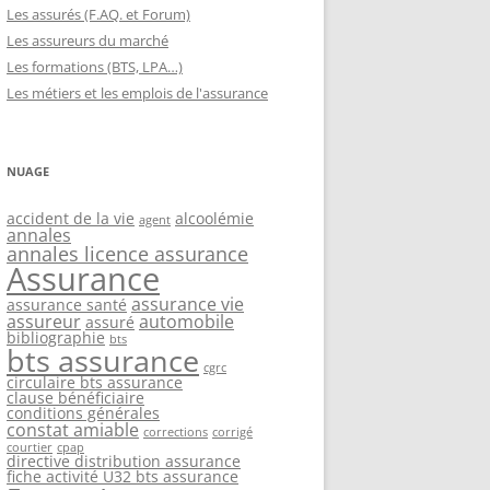
Les assurés (F.AQ. et Forum)
Les assureurs du marché
Les formations (BTS, LPA…)
Les métiers et les emplois de l'assurance
NUAGE
accident de la vie
alcoolémie
agent
annales
annales licence assurance
Assurance
assurance vie
assurance santé
assureur
automobile
assuré
bibliographie
bts
bts assurance
cgrc
circulaire bts assurance
clause bénéficiaire
conditions générales
constat amiable
corrections
corrigé
courtier
cpap
directive distribution assurance
fiche activité U32 bts assurance