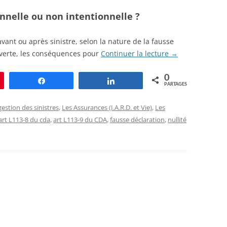
onnelle ou non intentionnelle ?
avant ou après sinistre, selon la nature de la fausse
verte, les conséquences pour
Continuer la lecture
→
0
le
Partagez
Partagez
PARTAGES
gestion des sinistres
,
Les Assurances (I.A.R.D. et Vie)
,
Les
art L113-8 du cda
,
art L113-9 du CDA
,
fausse déclaration
,
nullité