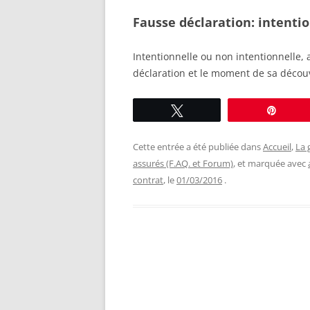
Fausse déclaration: intenti
Intentionnelle ou non intentionnelle, 
déclaration et le moment de sa décou
Tweetez
Éping
Cette entrée a été publiée dans
Accueil
,
La 
assurés (F.AQ. et Forum)
, et marquée avec
contrat
, le
01/03/2016
.