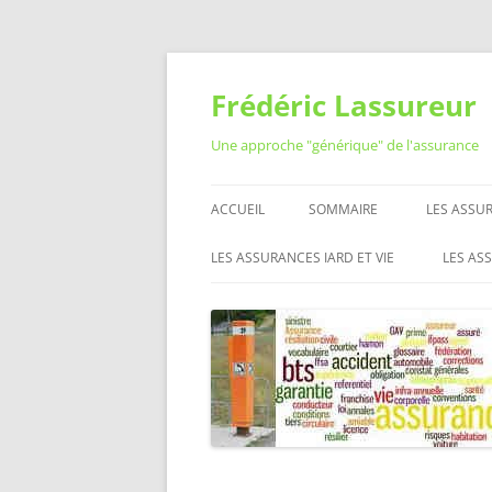
Aller
au
contenu
Frédéric Lassureur
Une approche "générique" de l'assurance
ACCUEIL
SOMMAIRE
LES ASSUR
RÉSILIER
LES ASSURANCES IARD ET VIE
LES AS
QUESTIO
ASSURANCE AUTO MOTO
RÉSEA
ASSURAN
L’ASS
ASSURANCE HABITATION
LES O
MUTUELLE SANTÉ
PROFE
L’ASS
ASSURANCE VIE
ASSURANCE PRÉVOYANCE