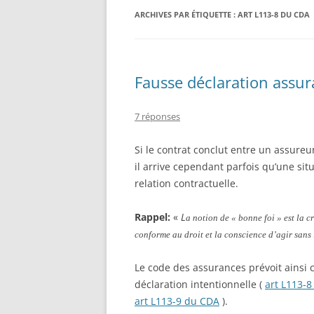
ARCHIVES PAR ÉTIQUETTE :
ART L113-8 DU CDA
ASSURANCE PROFESSIONNELLE
Fausse déclaration assu
7 réponses
Si le contrat conclut entre un assureu
il arrive cependant parfois qu’une sit
relation contractuelle.
Rappel:
«
L
a notion de « bonne foi » est la 
conforme au droit et la conscience d’agir sans l
Le code des assurances prévoit ainsi c
déclaration intentionnelle (
art L113-
art L113-9 du CDA
).