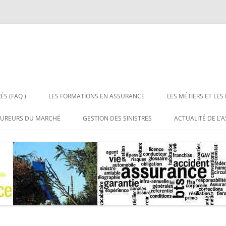
ÉS (FAQ )
LES FORMATIONS EN ASSURANCE
LES MÉTIERS ET LES
 LES ASSURANCES
BTS ASSURANCE BAC + 2
LES MÉTIERS DE L’
SUREURS DU MARCHÉ
GESTION DES SINISTRES
ACTUALITÉ DE L’
NS RÉPONSES
LICENCE PROFESSIONNELLE
LES EMPLOIS DE L’
UX DE DISTRIBUTION DE
SITES DE RÉFÉRE
CE
ASSURANCE BAC + 3
URANCE
MASTERS ASSURANCE BAC + 5
RGANISATIONS
SSIONNELLES DE
URANCE