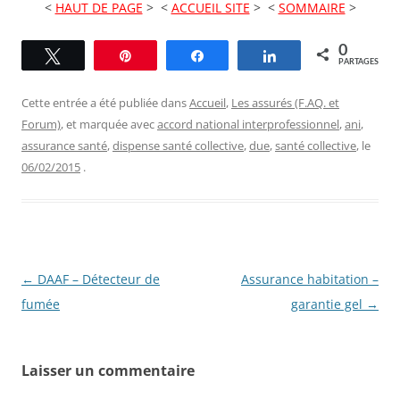
<
HAUT DE PAGE
> <
ACCUEIL SITE
> <
SOMMAIRE
>
0
Tweetez
Épingle
Partagez
Partagez
PARTAGES
Cette entrée a été publiée dans
Accueil
,
Les assurés (F.AQ. et
Forum)
, et marquée avec
accord national interprofessionnel
,
ani
,
assurance santé
,
dispense santé collective
,
due
,
santé collective
, le
06/02/2015
.
Navigation
←
DAAF – Détecteur de
Assurance habitation –
des
fumée
garantie gel
→
articles
Laisser un commentaire