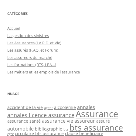
CATÉGORIES
Accueil
La gestion des sinistres
Les Assurances (I.A.R.D. et Vie)
Les assurés (F.AQ. et Forum)
Les assureurs du marché
Les formations (BTS, LPA…)
Les métiers et les emplois de l'assurance
NUAGE
annales
accident de la vie
alcoolémie
agent
Assurance
annales licence assurance
assurance vie
assureur
assurance santé
assuré
bts assurance
automobile
bibliographie
bts
circulaire bts assurance
clause bénéficiaire
cgrc