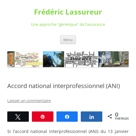
Aller
au
Frédéric Lassureur
contenu
Une approche "générique" de l'assurance
Menu
Accord national interprofessionnel (ANI)
Laisser un commentaire
0
Tweetez
Épingle
Partagez
Partagez
PARTAGES
Si l’accord national interprofessionnel (ANI) du 13 janvier